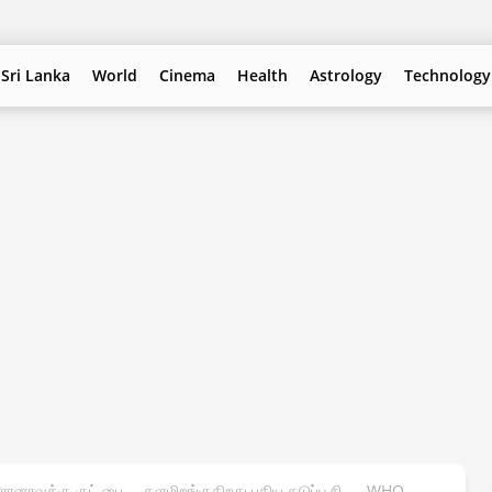
Sri Lanka
World
Cinema
Health
Astrology
Technology
னாவுக்கு குட் பை…. களமிறங்குகிறது புதிய தடுப்பூசி….. WHO