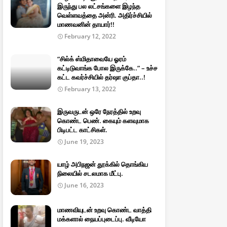
இருந்து பல லட்சங்களை இழந்த
வெள்ளவத்தை அன்ரி. அதிர்ச்சியில்
மாணவனின் தாயார்!!
February 12, 2022
“சில்க் ஸ்மிதாவையே ஓரம்
கட்டிடுவாங்க போல இருக்கே..” – உச்ச
கட்ட கவர்ச்சியில் தர்ஷா குப்தா..!
February 13, 2022
இருவருடன் ஒரே நேரத்தில் உறவு
கொண்ட பெண். கையும் களவுமாக
பிடிபட்ட காட்சிகள்.
June 19, 2023
யாழ் அபிநஜன் தூக்கில் தொங்கிய
நிலையில் சடலமாக மீட்பு.
June 16, 2023
மாணவியுடன் உறவு கொண்ட வாத்தி
மக்களால் நையப்புடைப்பு. வீடியோ