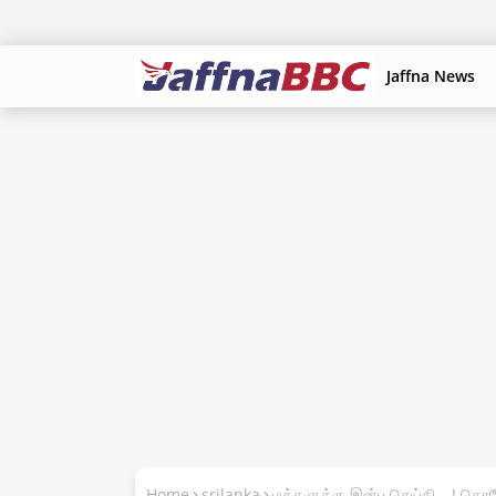
Jaffna News
Home
srilanka
மக்களுக்கு இன்ப செய்தி….! கொரோ