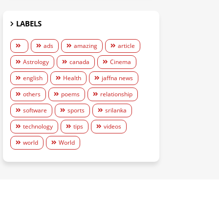
LABELS
ads
amazing
article
Astrology
canada
Cinema
english
Health
jaffna news
others
poems
relationship
software
sports
srilanka
technology
tips
videos
world
World