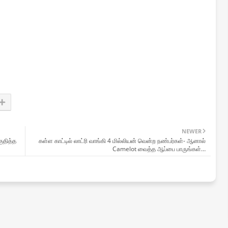
NEWER
ுதித்த
கள்ள காட்டில் லாட்ரி வாங்கி 4 மில்லியன் வென்ற நண்பர்கள்- ஆனால்
Camelot வைத்த ஆப்பை பாருங்கள்…