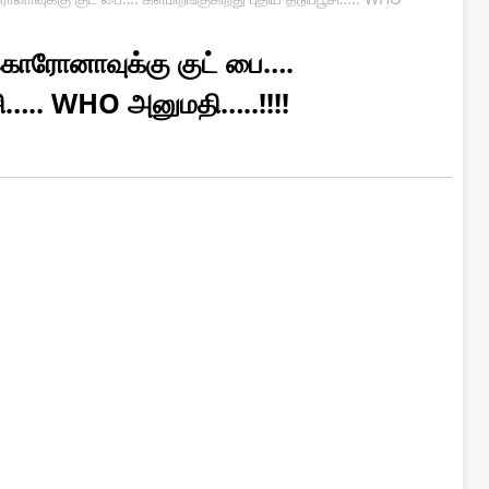
 கொரோனாவுக்கு குட் பை….
ூசி….. WHO அனுமதி…..!!!!