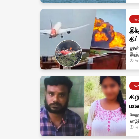
wo
இந்
திட
ஜூன்
இருந்
Fe
wo
கிழ
மா
வேலூ
வாழ்
Fe