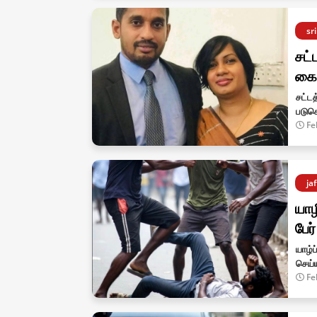
sr
சட்
கை
சட்ட
படுகொ
Fe
ja
யாழ
பேர
யாழ்
செய்
Fe