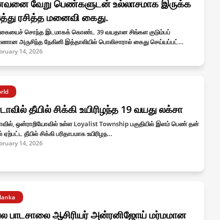
வனை வேறு பெண்களுடன் உல்லாசமாக இருக்க
்து ரசித்த மனைவி கைது.
கையைச் சொந்த இடமாகக் கொண்ட 39 வயதான சிங்கள குடும்பப்
ணான அருசிந்த நேகினி இத்தாலியில் பொலிசாரால் கைது செய்யப்பட்…
bruary 14, 2026
rld
ாவில் தீயில் சிக்கி உயிரிழந்த 19 வயது லக்சா
வில், ஒன்ராறியோவில் உள்ள Loyalist Township பகுதியில் இளம் பெண் தன்
ில் ஏற்பட்ட தீயில் சிக்கி பரிதாபமாக உயிரிழந…
bruary 14, 2026
ilanka
பல பாடசாலை ஆசிரியர் அன்ரனிஜோய் மர்மமான