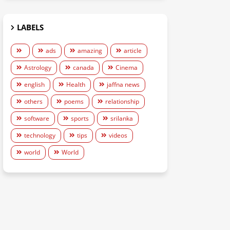
LABELS
ads
amazing
article
Astrology
canada
Cinema
english
Health
jaffna news
others
poems
relationship
software
sports
srilanka
technology
tips
videos
world
World