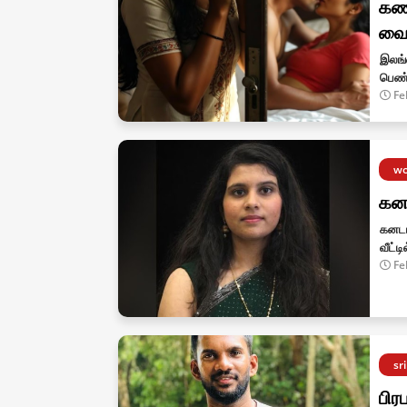
கண
வைத
இலங்
பெண்
Fe
wo
கனட
கனடா
வீட்ட
Fe
sr
பிர