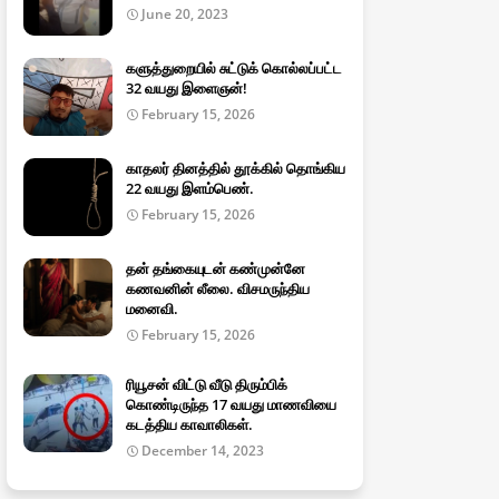
June 20, 2023
களுத்துறையில் சுட்டுக் கொல்லப்பட்ட
32 வயது இளைஞன்!
February 15, 2026
காதலர் தினத்தில் தூக்கில் தொங்கிய
22 வயது இளம்பெண்.
February 15, 2026
தன் தங்கையுடன் கண்முன்னே
கணவனின் லீலை. விசமருந்திய
மனைவி.
February 15, 2026
ரியூசன் விட்டு வீடு திரும்பிக்
கொண்டிருந்த 17 வயது மாணவியை
கடத்திய காவாலிகள்.
December 14, 2023