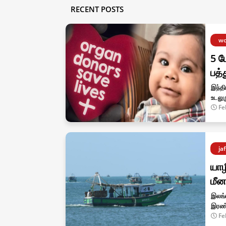
RECENT POSTS
wo
5 ப
பத்
இந்தி
உடலுற
Fe
ja
யாழ
மீன
இலங்க
இரண்
Fe