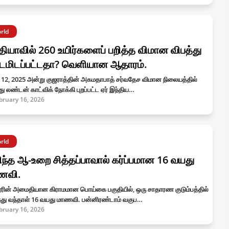
rld
தியாவில் 260 உயிர்களைப் பறித்த விமான விபத்து
்டமிடப்பட்டதா? வெளியான ஆதாரம்.
 12, 2025 அன்று குஜராத்தின் அகமதாபாத் சர்வதேச விமான நிலையத்தில்
து லண்டன் காட்விக் நோக்கி புறப்பட்ட ஏர் இந்திய…
bruary 16, 2026
rld
ிந்த ஆ-உறை சித்தப்பாவால் கர்ப்பமான 16 வயது
ணவி.
ரின் அமைதியான கிராமமான பொய்கை பகுதியில், ஒரு சாதாரண குடும்பத்தில்
ந்து வந்தாள் 16 வயது மாணவி. பன்னிரண்டாம் வகுப…
bruary 16, 2026