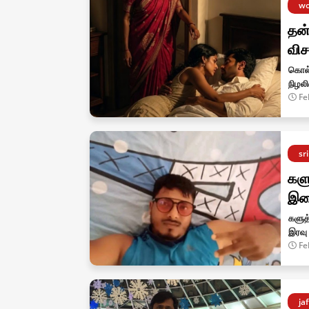
wo
தன
விச
கொல்க
நிழல
Fe
sr
களு
இள
களுத்
இரவு 
Fe
ja