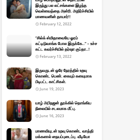
இருந்து பல லட்சங்களை இழந்த
வெள்ளவத்தை அன்ரி. அதிர்ச்சியில்
மாணவனின் தாயார்!!
February 12, 2022
“சில்க் ஸ்மிதாவையே ஓரம்
கட்டிடுவாங்க போல இருக்கே..” – உச்ச
கட்ட கவர்ச்சியில் தர்ஷா குப்தா..!
February 13, 2022
இருவருடன் ஒரே நேரத்தில் உறவு
கொண்ட பெண். கையும் களவுமாக
பிடிபட்ட காட்சிகள்.
June 19, 2023
யாழ் அபிநஜன் தூக்கில் தொங்கிய
நிலையில் சடலமாக மீட்பு.
June 16, 2023
மாணவியுடன் உறவு கொண்ட வாத்தி
மக்களால் நையப்புடைப்பு. வீடியோ