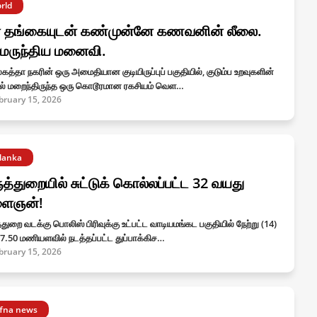
rld
் தங்கையுடன் கண்முன்னே கணவனின் லீலை.
மருந்திய மனைவி.
த்தா நகரின் ஒரு அமைதியான குடியிருப்புப் பகுதியில், குடும்ப உறவுகளின்
ில் மறைந்திருந்த ஒரு கொடூரமான ரகசியம் வெள…
bruary 15, 2026
ilanka
த்துறையில் சுட்டுக் கொல்லப்பட்ட 32 வயது
ைஞன்!
துறை வடக்கு பொலிஸ் பிரிவுக்கு உட்பட்ட வாடியமங்கட பகுதியில் நேற்று (14)
7.50 மணியளவில் நடத்தப்பட்ட துப்பாக்கிச…
bruary 15, 2026
ffna news