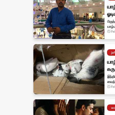
யாழ
ஓடி
பிருத
யாழ்ப
Fe
ja
யாழ
கரு
இந்தி
வைத்
Fe
wo