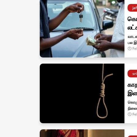
ja
கொழ
லட்
வாடக
பல இ
Fe
sr
காத
இள
கொழு
நிலைய
Fe