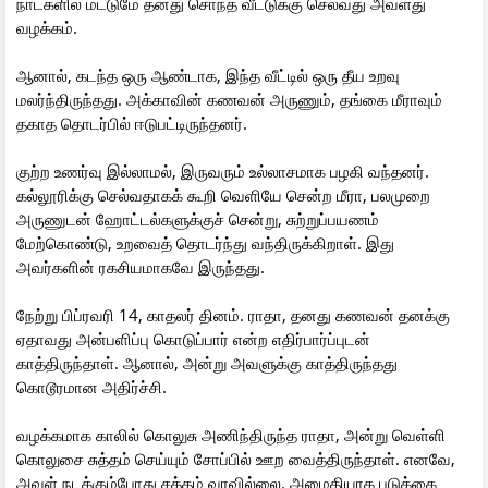
நாட்களில் மட்டுமே தனது சொந்த வீட்டுக்கு செல்வது அவளது
வழக்கம்.
ஆனால், கடந்த ஒரு ஆண்டாக, இந்த வீட்டில் ஒரு தீய உறவு
மலர்ந்திருந்தது. அக்காவின் கணவன் அருணும், தங்கை மீராவும்
தகாத தொடர்பில் ஈடுபட்டிருந்தனர்.
குற்ற உணர்வு இல்லாமல், இருவரும் உல்லாசமாக பழகி வந்தனர்.
கல்லூரிக்கு செல்வதாகக் கூறி வெளியே சென்ற மீரா, பலமுறை
அருணுடன் ஹோட்டல்களுக்குச் சென்று, சுற்றுப்பயணம்
மேற்கொண்டு, உறவைத் தொடர்ந்து வந்திருக்கிறாள். இது
அவர்களின் ரகசியமாகவே இருந்தது.
நேற்று பிப்ரவரி 14, காதலர் தினம். ராதா, தனது கணவன் தனக்கு
ஏதாவது அன்பளிப்பு கொடுப்பார் என்ற எதிர்பார்ப்புடன்
காத்திருந்தாள். ஆனால், அன்று அவளுக்கு காத்திருந்தது
கொடூரமான அதிர்ச்சி.
வழக்கமாக காலில் கொலுசு அணிந்திருந்த ராதா, அன்று வெள்ளி
கொலுசை சுத்தம் செய்யும் சோப்பில் ஊற வைத்திருந்தாள். எனவே,
அவள் நடக்கும்போது சத்தம் வரவில்லை. அமைதியாக படுக்கை