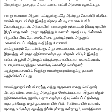
அறைக்குள் நுழைந்த அவள் கண்ட காட்சி அவளை உலுக்கியது.
தனது கணவன் அருண், கட்டிலுக்கு கீழே அமர்ந்து கொண்டு வீடியோ
காலில் ஆடையின்றி இருந்த மீராவுடன் ஆபாசமாக பேசிக்
கொண்டிருந்தான். அக்காவின் கணவனும் தங்கையும் இப்படி உறவில்
இருப்பதை கண்ட ராதா அதிர்ந்து போனாள். அலறியபடி பின்னால்
திரும்பிய மீரா, தொலைபேசியை துண்டித்தாள். அருணும்
மனைவியைப் பார்த்து அதிர்ந்து போனான்.
வாக்குவாதம் தொடங்கியது. அது கைகலப்பாக மாறியது. உடைந்த
இதயத்துடன் ராதா தற்கொலைக்கு முயன்றாள். வீட்டில் இருந்த
கரப்பான் பூச்சி அழிக்கும் விஷத்தை சாப்பிட்டாள். மயங்கினாள்,
உடனடியாக மருத்துவமனைக்கு கொண்டு சென்றனர்.
மருத்துவமனையில் இருந்து காவல்துறையினருக்கு தகவல்
தெரிவிக்கப்பட்டது.
காவல்துறையினர் விரைந்து வந்து அருணை கைது செய்தனர்.
மீராவும் விசாரணைக்கு அழைத்துச் செல்லப்பட்டாள். இருவர் மீதும்
தற்கொலைக்கு தூண்டியதாக வழக்கு பதிவு செய்யப்பட்டுள்ளது.
ராதா தற்போது மருத்துவமனையில் தீவிர சிகிச்சையில் உள்ளார்.
அவரது உயிருக்கு ஆபத்து நீங்கியுள்ளது என்றாலும், மனரீதியான