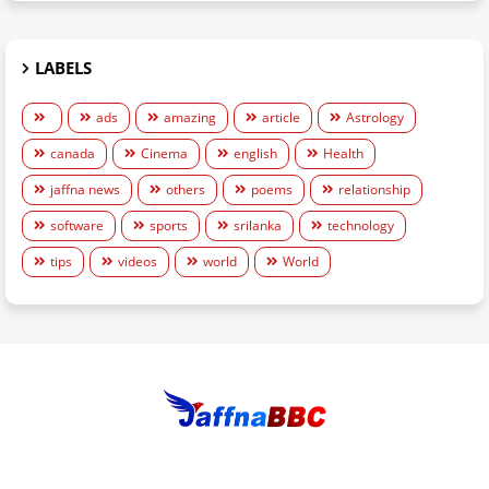
LABELS
ads
amazing
article
Astrology
canada
Cinema
english
Health
jaffna news
others
poems
relationship
software
sports
srilanka
technology
tips
videos
world
World