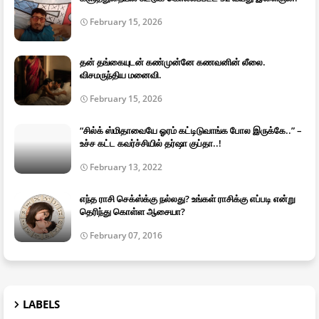
February 15, 2026
தன் தங்கையுடன் கண்முன்னே கணவனின் லீலை.
விசமருந்திய மனைவி.
February 15, 2026
“சில்க் ஸ்மிதாவையே ஓரம் கட்டிடுவாங்க போல இருக்கே..” –
உச்ச கட்ட கவர்ச்சியில் தர்ஷா குப்தா..!
February 13, 2022
எந்த ராசி செக்ஸ்க்கு நல்லது? உங்கள் ராசிக்கு எப்படி என்று
தெரிந்து கொள்ள ஆசையா?
February 07, 2016
LABELS