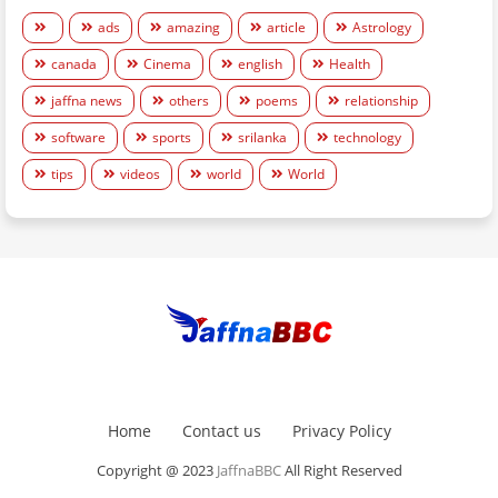
ads
amazing
article
Astrology
canada
Cinema
english
Health
jaffna news
others
poems
relationship
software
sports
srilanka
technology
tips
videos
world
World
Home
Contact us
Privacy Policy
Copyright @ 2023
JaffnaBBC
All Right Reserved