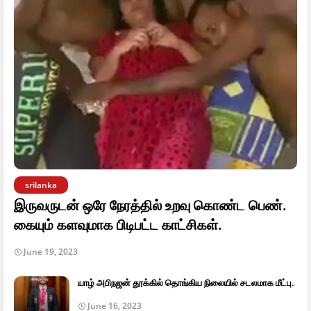
srilanka
இருவருடன் ஒரே நேரத்தில் உறவு கொண்ட பெண்.
கையும் களவுமாக பிடிபட்ட காட்சிகள்.
June 19, 2023
யாழ் அபிநஜன் தூக்கில் தொங்கிய நிலையில் சடலமாக மீட்பு.
June 16, 2023