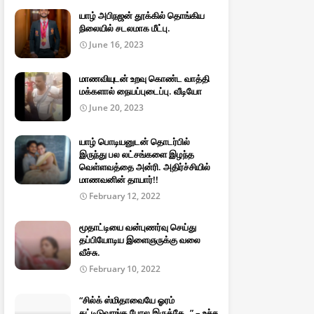
யாழ் அபிநஜன் தூக்கில் தொங்கிய
நிலையில் சடலமாக மீட்பு.
June 16, 2023
மாணவியுடன் உறவு கொண்ட வாத்தி
மக்களால் நையப்புடைப்பு. வீடியோ
June 20, 2023
யாழ் பொடியனுடன் தொடர்பில்
இருந்து பல லட்சங்களை இழந்த
வெள்ளவத்தை அன்ரி. அதிர்ச்சியில்
மாணவனின் தாயார்!!
February 12, 2022
மூதாட்டியை வன்புணர்வு செய்து
தப்பியோடிய இளைஞருக்கு வலை
வீச்சு.
February 10, 2022
“சில்க் ஸ்மிதாவையே ஓரம்
கட்டிடுவாங்க போல இருக்கே..” – உச்ச