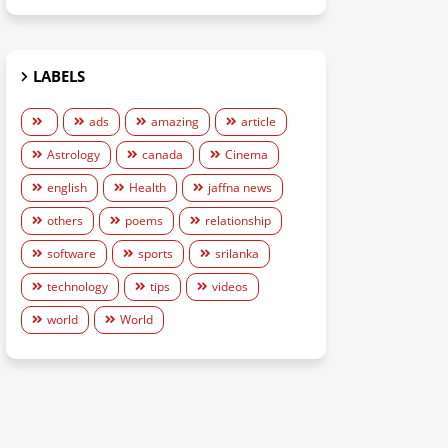
LABELS
ads
amazing
article
Astrology
canada
Cinema
english
Health
jaffna news
others
poems
relationship
software
sports
srilanka
technology
tips
videos
world
World