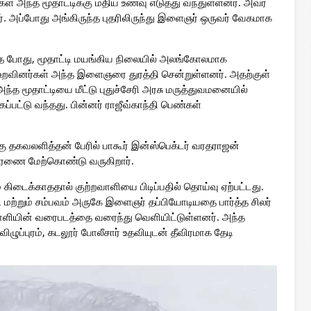
்கள் அந்த மூதாட்டிக்கு மதிய உணவு எடுத்து வந்துள்ளனர். அவர்
னர். அப்போது அங்கிருந்த புதரிலிருந்து இளைஞர் ஒருவர் வேகமாக
த்த போது, மூதாட்டி மயங்கிய நிலையில் அலங்கோலமாக
் உறவினர்கள் அந்த இளைஞரை துரத்தி சென்றுள்ளனர். அதற்குள்
 அந்த மூதாட்டியை மீட்டு புதுச்சேரி அரசு மருத்துவமனையில்
கப்பட்டு வந்தது. பின்னர் ராஜீவ்காந்தி பெண்கள்
்கு தகவலளித்தன் பேரில் பாகூர் இன்ஸ்பெக்டர் வரதராஜன்
விசாரணை மேற்கொண்டு வருகிறார்.
ம் கிடைக்காததால் குற்றவாளியை பிடிப்பதில் தொய்வு ஏற்பட்டது.
ி மற்றும் சம்பவம் அருகே இளைஞர் தப்பியோடியதை பார்த்த சிலர்
ியின் வரைபடத்தை வரைந்து வெளியிட்டுள்ளனர். அந்த
ுப்புரம், கடலூர் போலீசார் உதவியுடன் தீவிரமாக தேடி