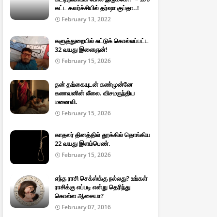
கட்ட கவர்ச்சியில் தர்ஷா குப்தா..!
February 13, 2022
களுத்துறையில் சுட்டுக் கொல்லப்பட்ட
32 வயது இளைஞன்!
February 15, 2026
தன் தங்கையுடன் கண்முன்னே
கணவனின் லீலை. விசமருந்திய
மனைவி.
February 15, 2026
காதலர் தினத்தில் தூக்கில் தொங்கிய
22 வயது இளம்பெண்.
February 15, 2026
எந்த ராசி செக்ஸ்க்கு நல்லது? உங்கள்
ராசிக்கு எப்படி என்று தெரிந்து
கொள்ள ஆசையா?
February 07, 2016