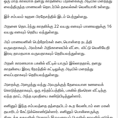
ஒரு மாத காலமாக தனது காதலியை படுக்கைக்கு அடியில் மறைத்து
வைத்திருந்த மாணவன் தொடர்பில் தகவல்கள் வெளியாகி உள்ளது.
இச் சம்பவம் உஹன பிரதேசத்தில் இடம் பெற்றுள்ளது.
அதனை தொடர்ந்து காதலிக்கு 22 வயது எனவும் மாணவனுக்கு 16
வயது எனவும் தெரிய வந்துள்ளது.
அம் மாணவனின் பெற்றோர்கள் கடையொன்றை நடத்தி
வருவதாகவும், அவர்கள் அதிகாலையில் வீட்டை விட்டு வெளியேறி
இரவு தாமதமாக வருவதாகவும் தெரியவந்துள்ளது.
அதன் காரணமாக பகலில் வீட்டில் யாரும் இல்லாததால், தனது
காதலியை இரவு நேரத்தில் கட்டிலுக்கு அடியில் மறைத்து
வைப்பதாகவும் தெரியவந்துள்ளது.
அறைக்கு அழைத்து வந்து அவருக்குத் தேவையான உணவைக்
கொடுத்ததாகவும், ஒரு சந்தர்ப்பத்தில், பகலில் திடீரென வீட்டிற்கு
வந்த தாய், அந்த யுவதியை கண்டுபிடித்துள்ளார்.
எனினும் இந்த சம்பவத்தை தந்தையிடம் கூற வேண்டாம் என மகன்
தயாரிடம் கேட்டுக்கொண்டுள்ளார். எனினும் பொலிஸாருக்கு
கிடைத்த தகவலின் பிரகாரம் இருவரையும் பொலிஸ் காவலில் எடுத்து