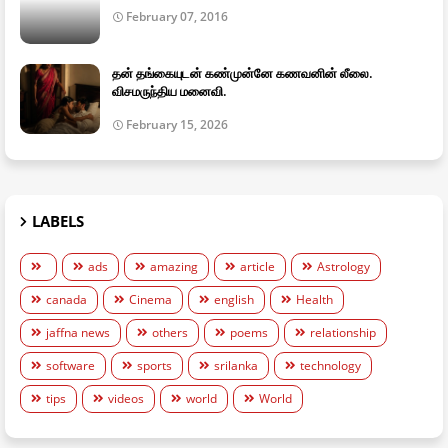
February 07, 2016
தன் தங்கையுடன் கண்முன்னே கணவனின் லீலை.
விசமருந்திய மனைவி.
February 15, 2026
LABELS
ads
amazing
article
Astrology
canada
Cinema
english
Health
jaffna news
others
poems
relationship
software
sports
srilanka
technology
tips
videos
world
World