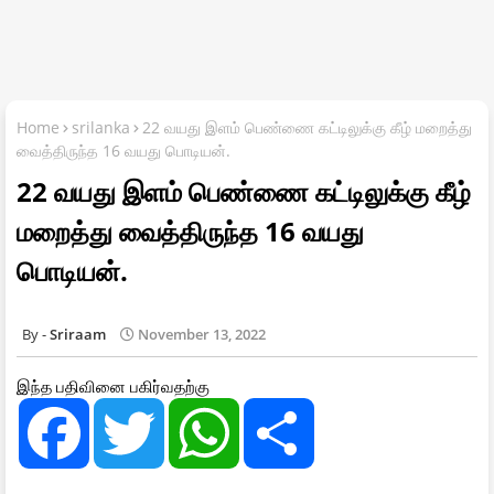
Home
srilanka
22 வயது இளம் பெண்ணை கட்டிலுக்கு கீழ் மறைத்து
வைத்திருந்த 16 வயது பொடியன்.
22 வயது இளம் பெண்ணை கட்டிலுக்கு கீழ்
மறைத்து வைத்திருந்த 16 வயது
பொடியன்.
Sriraam
November 13, 2022
இந்த பதிவினை பகிர்வதற்கு
F
T
W
S
a
w
h
h
c
i
a
a
e
t
t
r
b
t
s
e