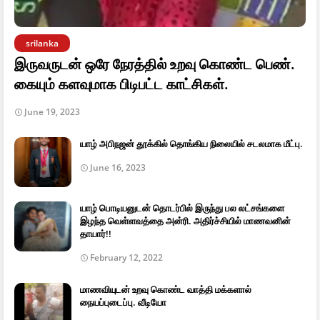
srilanka
இருவருடன் ஒரே நேரத்தில் உறவு கொண்ட பெண்.
கையும் களவுமாக பிடிபட்ட காட்சிகள்.
June 19, 2023
யாழ் அபிநஜன் தூக்கில் தொங்கிய நிலையில் சடலமாக மீட்பு.
June 16, 2023
யாழ் பொடியனுடன் தொடர்பில் இருந்து பல லட்சங்களை
இழந்த வெள்ளவத்தை அன்ரி. அதிர்ச்சியில் மாணவனின்
தாயார்!!
February 12, 2022
மாணவியுடன் உறவு கொண்ட வாத்தி மக்களால்
நையப்புடைப்பு. வீடியோ