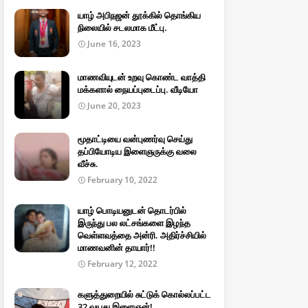
யாழ் அபிநஜன் தூக்கில் தொங்கிய
நிலையில் சடலமாக மீட்பு.
June 16, 2023
மாணவியுடன் உறவு கொண்ட வாத்தி
மக்களால் நையப்புடைப்பு. வீடியோ
June 20, 2023
மூதாட்டியை வன்புணர்வு செய்து
தப்பியோடிய இளைஞருக்கு வலை
வீச்சு.
February 10, 2022
யாழ் பொடியனுடன் தொடர்பில்
இருந்து பல லட்சங்களை இழந்த
வெள்ளவத்தை அன்ரி. அதிர்ச்சியில்
மாணவனின் தாயார்!!
February 12, 2022
களுத்துறையில் சுட்டுக் கொல்லப்பட்ட
32 வயது இளைஞன்!