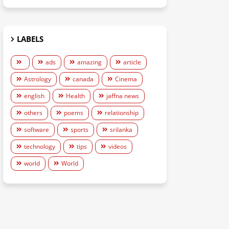
LABELS
ads
amazing
article
Astrology
canada
Cinema
english
Health
jaffna news
others
poems
relationship
software
sports
srilanka
technology
tips
videos
world
World