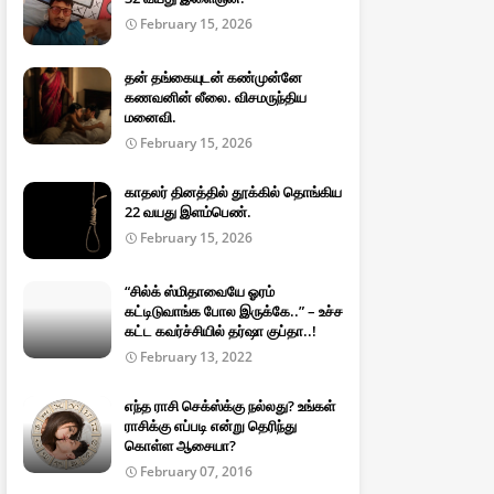
February 15, 2026
தன் தங்கையுடன் கண்முன்னே
கணவனின் லீலை. விசமருந்திய
மனைவி.
February 15, 2026
காதலர் தினத்தில் தூக்கில் தொங்கிய
22 வயது இளம்பெண்.
February 15, 2026
“சில்க் ஸ்மிதாவையே ஓரம்
கட்டிடுவாங்க போல இருக்கே..” – உச்ச
கட்ட கவர்ச்சியில் தர்ஷா குப்தா..!
February 13, 2022
எந்த ராசி செக்ஸ்க்கு நல்லது? உங்கள்
ராசிக்கு எப்படி என்று தெரிந்து
கொள்ள ஆசையா?
February 07, 2016