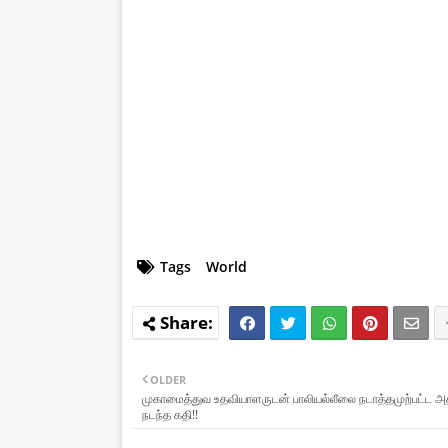
Tags
World
OLDER
முகாமைத்துவ உதவியாளருடன் பாலியல்லீலை நடாத்தமுற்பட்ட அத
நடந்த கதி!!