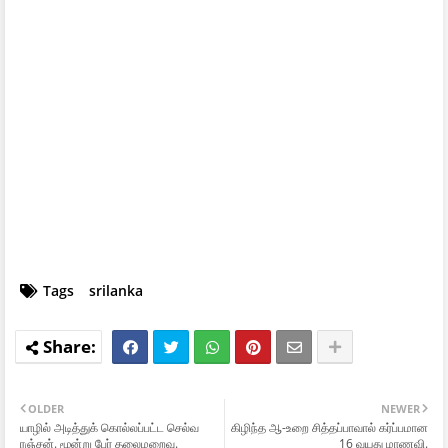
Tags
srilanka
OLDER
NEWER
யாழில் அடித்துக் கொல்லப்பட்ட செல்வ
கிழிந்த ஆ-உறை சித்தப்பாவால் கர்ப்பமான
ரஞ்சன். மூன்று பேர் தலைமறைவு.
16 வயது மாணவி.