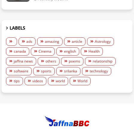
LABELS
ads
amazing
article
Astrology
canada
Cinema
english
Health
jaffna news
others
poems
relationship
software
sports
srilanka
technology
tips
videos
world
World