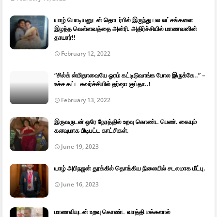
யாழ் பொடியனுடன் தொடர்பில் இருந்து பல லட்சங்களை
இழந்த வெள்ளவத்தை அன்ரி. அதிர்ச்சியில் மாணவனின்
தாயார்!!
February 12, 2022
“சில்க் ஸ்மிதாவையே ஓரம் கட்டிடுவாங்க போல இருக்கே..” –
உச்ச கட்ட கவர்ச்சியில் தர்ஷா குப்தா..!
February 13, 2022
இருவருடன் ஒரே நேரத்தில் உறவு கொண்ட பெண். கையும்
களவுமாக பிடிபட்ட காட்சிகள்.
June 19, 2023
யாழ் அபிநஜன் தூக்கில் தொங்கிய நிலையில் சடலமாக மீட்பு.
June 16, 2023
மாணவியுடன் உறவு கொண்ட வாத்தி மக்களால்