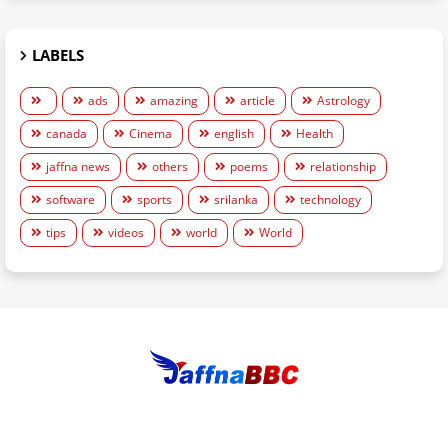
LABELS
ads
amazing
article
Astrology
canada
Cinema
english
Health
jaffna news
others
poems
relationship
software
sports
srilanka
technology
tips
videos
world
World