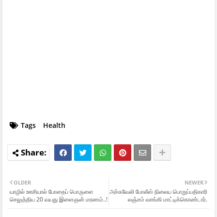
Tags
Health
OLDER
NEWER
யாழில் ஊசியால் போதைப் பொருளை
அச்சுவேலி போலீஸ் நிலைய பொறுப்பதிகாரி
செலுத்திய 20 வயது இளைஞன் மரணம்..!
லஞ்சம் வாங்கி மாட்டிக்கொண்டார்.