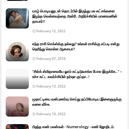
யாழ் பொடியனுடன் தொடர்பில் இருந்து பல லட்சங்களை
இழந்த வெள்ளவத்தை அன்ரி. அதிர்ச்சியில் மாணவனின்
தாயார்!!
February 12, 2022
எந்த ராசி செக்ஸ்க்கு நல்லது? உங்கள் ராசிக்கு எப்படி என்று
தெரிந்து கொள்ள ஆசையா?
February 07, 2016
“சில்க் ஸ்மிதாவையே ஓரம் கட்டிடுவாங்க போல இருக்கே..” –
உச்ச கட்ட கவர்ச்சியில் தர்ஷா குப்தா..!
February 13, 2022
மூதாட்டியை வன்புணர்வு செய்து தப்பியோடிய இளைஞருக்கு
வலை வீச்சு.
February 10, 2022
பிறந்த எண் பலன்கள் - Numerology - எண் ஜோதிடம்.