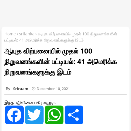
Home
srilanka
ஆயுத விற்பனையில் முதல் 100 நிறுவனங்களின்
பட்டியல்: 41 அமெரிக்க நிறுவனங்களுக்கு இடம்
ஆயுத விற்பனையில் முதல் 100
நிறுவனங்களின் பட்டியல்: 41 அமெரிக்க
நிறுவனங்களுக்கு இடம்
Sriraam
December 10, 2021
இந்த பதிவினை பகிர்வதற்கு
F
T
W
S
a
w
h
h
c
i
a
a
e
t
t
r
b
t
s
e