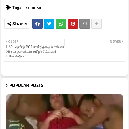
Tags
srilanka
OLDER
NEWER
£ 69 பவுண்டு PCR சான்றிதழை போலியாக
அச்சடித்த லண்டன் தமிழர் சிக்கினார்-
LHRல் அதிரடி !
POPULAR POSTS