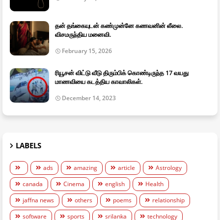
தன் தங்கையுடன் கண்முன்னே கணவனின் லீலை.
விசமருந்திய மனைவி.
February 15, 2026
ரியூசன் விட்டு வீடு திரும்பிக் கொண்டிருந்த 17 வயது
மாணவியை கடத்திய காவாலிகள்.
December 14, 2023
LABELS
ads
amazing
article
Astrology
canada
Cinema
english
Health
jaffna news
others
poems
relationship
software
sports
srilanka
technology