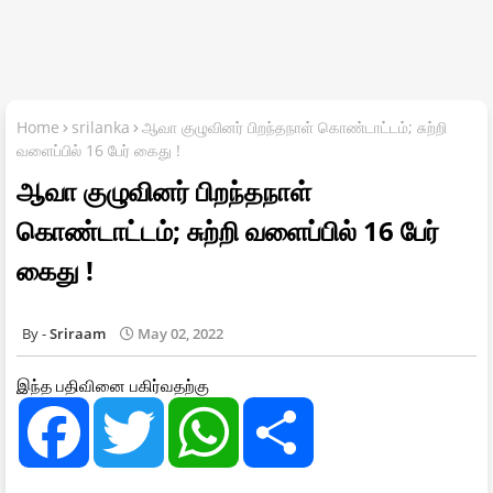
Home
srilanka
ஆவா குழுவினர் பிறந்தநாள் கொண்டாட்டம்; சுற்றி
வளைப்பில் 16 பேர் கைது !
ஆவா குழுவினர் பிறந்தநாள்
கொண்டாட்டம்; சுற்றி வளைப்பில் 16 பேர்
கைது !
Sriraam
May 02, 2022
இந்த பதிவினை பகிர்வதற்கு
F
T
W
S
a
w
h
h
c
i
a
a
e
t
t
r
b
t
s
e