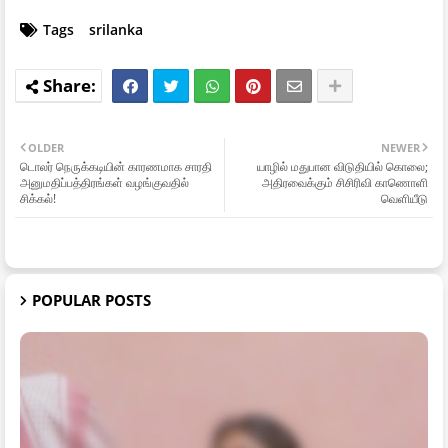
Tags
srilanka
OLDER
NEWER
டொலர் நெருக்கடியின் காரணமாக சாரதி
யாழில் மதுபான விடுதியில் கொலை;
அனுமதிப்பத்திரங்கள் வழங்குவதில்
அதிரவைக்கும் சிசிரிவி காணொளி
சிக்கல்!
வெளியீடு
POPULAR POSTS