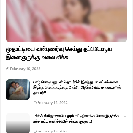
மூதாட்டியை வன்புணர்வு செய்து தப்பியோடிய
இளைஞருக்கு வலை வீச்சு.
February 10, 2022
யாழ் பொடியனுடன் தொடர்பில் இருந்து பல லட்சங்களை
இழந்த வெள்ளவத்தை அன்ரி. அதிர்ச்சியில் மாணவனின்
தாயார்!!
February 12, 2022
“சில்க் ஸ்மிதாவையே ஓரம் கட்டிடுவாங்க போல இருக்கே..” –
உச்ச கட்ட கவர்ச்சியில் தர்ஷா குப்தா..!
February 13, 2022