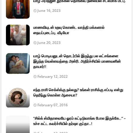
யாழ் அபிநஜன் தூக்கில் தொங்கிய நிலையில் சடலமாக மீட்பு.
June 16, 2023
மாணவியுடன் உறவு கொண்ட வாத்தி மக்களால்
நையப்புடைப்பு. வீடியோ
June 20, 2023
யாழ் பொடியனுடன் தொடர்பில் இருந்து பல லட்சங்களை
இழந்த வெள்ளவத்தை அன்ரி. அதிர்ச்சியில் மாணவனின்
தாயார்!!
February 12, 2022
எந்த ராசி செக்ஸ்க்கு நல்லது? உங்கள் ராசிக்கு எப்படி என்று
தெரிந்து கொள்ள ஆசையா?
February 07, 2016
“சில்க் ஸ்மிதாவையே ஓரம் கட்டிடுவாங்க போல இருக்கே..” –
உச்ச கட்ட கவர்ச்சியில் தர்ஷா குப்தா..!