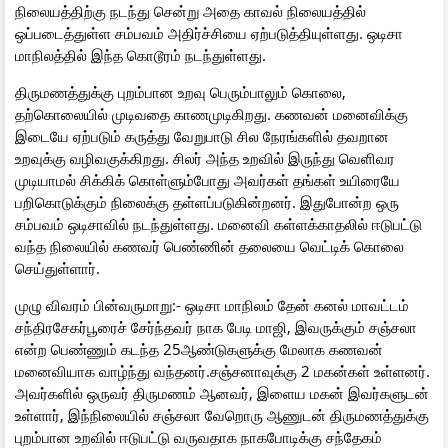
நிலையத்திற்கு நடந்து சென்று அதை காவல் நிலையத்தில்
ஒப்படைத்துள்ள சம்பவம் அதிர்ச்சியை ஏற்படுத்தியுள்ளது. ஒடிசா
மாநிலத்தில் இந்த கொடூரம் நடந்துள்ளது.
திருமணத்துக்கு புறம்பான உறவு பெரும்பாலும் கொலை,
தற்கொலையில் முடிவதை காணமுடிகிறது. கணவன் மனைவிக்கு
இடையே ஏற்படும் கருத்து வேறுபாடு சில நேரங்களில் தவறான
உறவுக்கு வழிவகுக்கிறது. சிலர் அந்த உறவில் இருந்து வெளிவர
முடியாமல் சிக்கிக் கொள்ளும்போது அவர்கள் தங்கள் உயிரையே
பறிகொடுக்கும் நிலைக்கு தள்ளப்படுகின்றனர். இதுபோன்ற ஒரு
சம்பவம் ஒடிசாவில் நடந்துள்ளது. மனைவி கள்ளக்காதலில் ஈடுபட்டு
வந்த நிலையில் கணவர் பெண்ணின் தலையை வெட்டிக் கொலை
செய்துள்ளார்.
முழு விவரம் பின்வருமாறு:- ஒடிசா மாநிலம் தேன் கனல் மாவட்டம்
சந்திரசேகர்பூரைச் சேர்ந்தவர் நாக பேடி மாஜி, இவருக்கும் சஞ்சலா
என்ற பெண்ணும் கடந்த 25ஆண்டுகளுக்கு மேலாக கணவன்
மனைவியாக வாழ்ந்து வந்தனர்.சஞ்சனாவுக்கு 2 மகன்கள் உள்ளனர்.
அவர்களில் ஒருவர் திருமணம் ஆனவர், இளைய மகன் இவர்களுடன்
உள்ளார், இந்நிலையில் சஞ்சலா வேறொரு ஆணுடன் திருமணத்துக்கு
புறம்பான உறவில் ஈடுபட்டு வருவதாக நாகபோடிக்கு சந்தேகம்