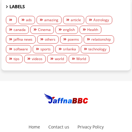
LABELS
ads
amazing
article
Astrology
canada
Cinema
english
Health
jaffna news
others
poems
relationship
software
sports
srilanka
technology
tips
videos
world
World
Home
Contact us
Privacy Policy