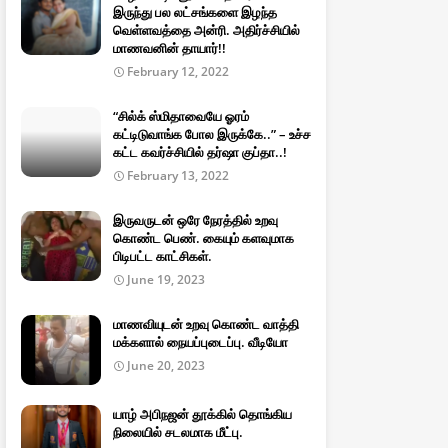
இருந்து பல லட்சங்களை இழந்த
வெள்ளவத்தை அன்ரி. அதிர்ச்சியில்
மாணவனின் தாயார்!!
February 12, 2022
“சில்க் ஸ்மிதாவையே ஓரம்
கட்டிடுவாங்க போல இருக்கே..” – உச்ச
கட்ட கவர்ச்சியில் தர்ஷா குப்தா..!
February 13, 2022
இருவருடன் ஒரே நேரத்தில் உறவு
கொண்ட பெண். கையும் களவுமாக
பிடிபட்ட காட்சிகள்.
June 19, 2023
மாணவியுடன் உறவு கொண்ட வாத்தி
மக்களால் நையப்புடைப்பு. வீடியோ
June 20, 2023
யாழ் அபிநஜன் தூக்கில் தொங்கிய
நிலையில் சடலமாக மீட்பு.