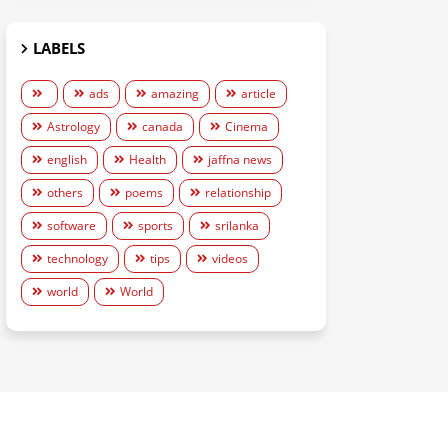
LABELS
ads
amazing
article
Astrology
canada
Cinema
english
Health
jaffna news
others
poems
relationship
software
sports
srilanka
technology
tips
videos
world
World