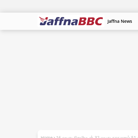
Jaffna News
Home
16 வயது சிறுமியுடன் 32 வயது காதலனும் 51 