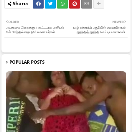
OLDER
NEWER
பாடசாலை அறைக்குள் கூட்டமாக பாலியல்
யாழ் கச்சாய்ப் பகுதியில் மனைவியைத்
சில்மிசத்தில் ஈடுபடும் மாணவர்கள்
துரத்தித் துரத்தி வெட்டிய கணவன்.
POPULAR POSTS