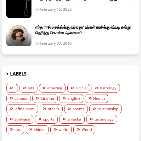
February 15, 2026
எந்த ராசி செக்ஸ்க்கு நல்லது? உங்கள் ராசிக்கு எப்படி என்று
தெரிந்து கொள்ள ஆசையா?
February 07, 2016
LABELS
ads
amazing
article
Astrology
canada
Cinema
english
Health
jaffna news
others
poems
relationship
software
sports
srilanka
technology
tips
videos
world
World