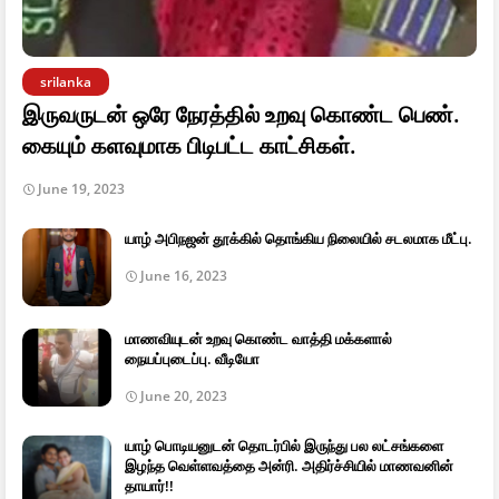
srilanka
இருவருடன் ஒரே நேரத்தில் உறவு கொண்ட பெண்.
கையும் களவுமாக பிடிபட்ட காட்சிகள்.
June 19, 2023
யாழ் அபிநஜன் தூக்கில் தொங்கிய நிலையில் சடலமாக மீட்பு.
June 16, 2023
மாணவியுடன் உறவு கொண்ட வாத்தி மக்களால்
நையப்புடைப்பு. வீடியோ
June 20, 2023
யாழ் பொடியனுடன் தொடர்பில் இருந்து பல லட்சங்களை
இழந்த வெள்ளவத்தை அன்ரி. அதிர்ச்சியில் மாணவனின்
தாயார்!!