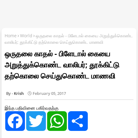
Home
World
ஒருதலை காதல் - பிளேடால் கையை அறுத்துக்கொண்ட
வாலிபர்; தூக்கிட்டு தற்கொலை செய்துகொண்ட மாணவி
ஒருதலை காதல் - பிளேடால் கையை
அறுத்துக்கொண்ட வாலிபர்; தூக்கிட்டு
தற்கொலை செய்துகொண்ட மாணவி
Krish
February 05, 2017
இந்த பதிவினை பகிர்வதற்கு
F
T
W
S
a
w
h
h
c
i
a
a
e
t
t
r
b
t
s
e