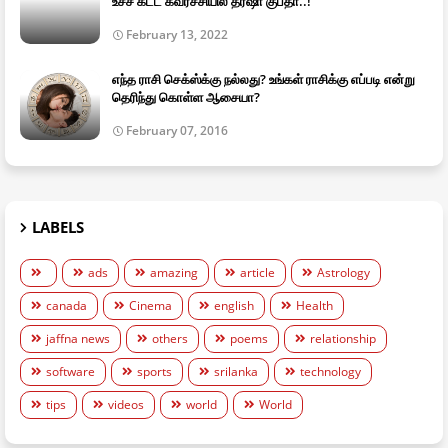
உச்ச கட்ட கவர்ச்சியில் தர்ஷா குப்தா..!
February 13, 2022
எந்த ராசி செக்ஸ்க்கு நல்லது? உங்கள் ராசிக்கு எப்படி என்று
தெரிந்து கொள்ள ஆசையா?
February 07, 2016
LABELS
ads
amazing
article
Astrology
canada
Cinema
english
Health
jaffna news
others
poems
relationship
software
sports
srilanka
technology
tips
videos
world
World