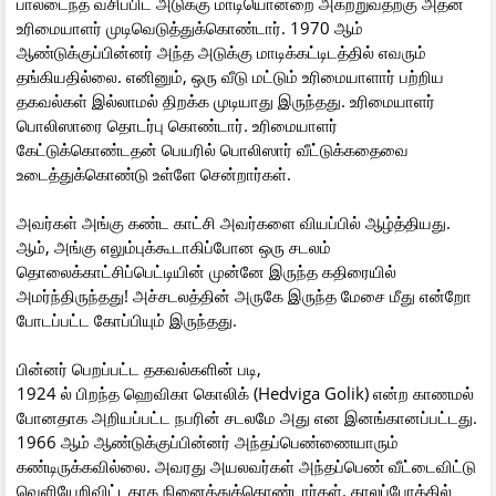
பாலடைந்த வசிப்பிட அடுக்கு மாடியொன்றை அகற்றுவதற்கு அதன்
உரிமையாளர் முடிவெடுத்துக்கொண்டார். 1970 ஆம்
ஆண்டுக்குப்பின்னர் அந்த அடுக்கு மாடிக்கட்டிடத்தில் எவரும்
தங்கியதில்லை. எனினும், ஒரு வீடு மட்டும் உரிமையாளார் பற்றிய
தகவல்கள் இல்லாமல் திறக்க முடியாது இருந்தது. உரிமையாளர்
பொலிஸாரை தொடர்பு கொண்டார். உரிமையாளர்
கேட்டுக்கொண்டதன் பெயரில் பொலிஸார் வீட்டுக்கதைவை
உடைத்துக்கொண்டு உள்ளே சென்றார்கள்.
அவர்கள் அங்கு கண்ட காட்சி அவர்களை வியப்பில் ஆழ்த்தியது.
ஆம், அங்கு எலும்புக்கூடாகிப்போன ஒரு சடலம்
தொலைக்காட்சிப்பெட்டியின் முன்னே இருந்த கதிரையில்
அமர்ந்திருந்தது! அச்சடலத்தின் அருகே இருந்த மேசை மீது என்றோ
போடப்பட்ட கோப்பியும் இருந்தது.
பின்னர் பெறப்பட்ட தகவல்களின் படி,
1924 ல் பிறந்த ஹெவிகா கொலிக் (Hedviga Golik) என்ற காணமல்
போனதாக அறியப்பட்ட நபரின் சடலமே அது என இனங்கானப்பட்டது.
1966 ஆம் ஆண்டுக்குப்பின்னர் அந்தப்பெண்ணையாரும்
கண்டிருக்கவில்லை. அவரது அயலவர்கள் அந்தப்பெண் வீட்டைவிட்டு
வெளியேறிவிட்டதாக நினைத்துக்கொண்டார்கள். காலப்போக்கில்