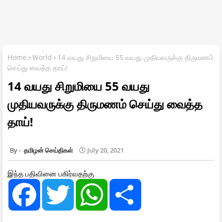
Home
World
14 வயது சிறுமியை 55 வயது முதியவருக்கு திருமணம்
செய்து வைத்த தாய்!
14 வயது சிறுமியை 55 வயது
முதியவருக்கு திருமணம் செய்து வைத்த
தாய்!
தமிழன் செய்திகள்
July 20, 2021
இந்த பதிவினை பகிர்வதற்கு
F
T
W
S
a
w
h
h
c
i
a
a
e
t
t
r
b
t
s
e