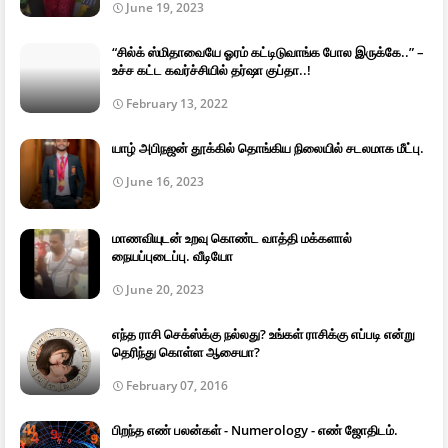
June 19, 2023
“சில்க் ஸ்மிதாவையே ஓரம் கட்டிடுவாங்க போல இருக்கே..” –
உச்ச கட்ட கவர்ச்சியில் தர்ஷா குப்தா..!
February 13, 2022
யாழ் அபிநஜன் தூக்கில் தொங்கிய நிலையில் சடலமாக மீட்பு.
June 16, 2023
மாணவியுடன் உறவு கொண்ட வாத்தி மக்களால்
நையப்புடைப்பு. வீடியோ
June 20, 2023
எந்த ராசி செக்ஸ்க்கு நல்லது? உங்கள் ராசிக்கு எப்படி என்று
தெரிந்து கொள்ள ஆசையா?
February 07, 2016
பிறந்த எண் பலன்கள் - Numerology - எண் ஜோதிடம்.