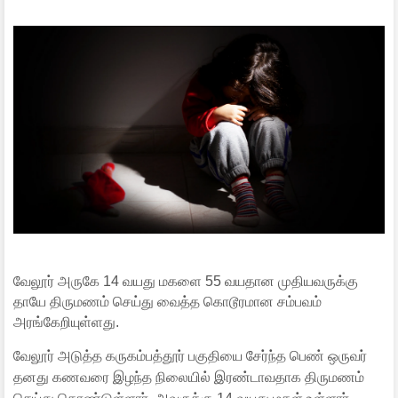
வேலூர் அருகே 14 வயது மகளை 55 வயதான முதியவருக்கு
தாயே திருமணம் செய்து வைத்த கொடூரமான சம்பவம்
அரங்கேறியுள்ளது.
வேலூர் அடுத்த கருகம்பத்தூர் பகுதியை சேர்ந்த பெண் ஒருவர்
தனது கணவரை இழந்த நிலையில் இரண்டாவதாக திருமணம்