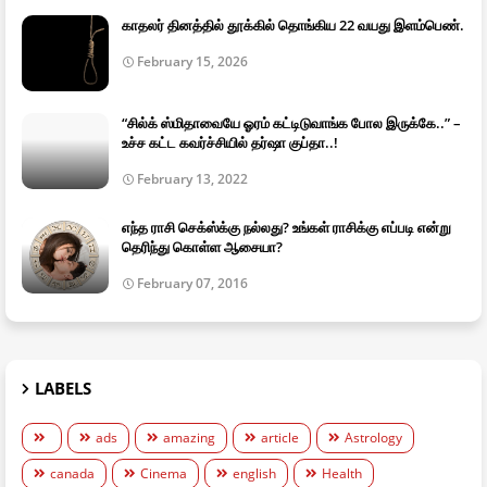
காதலர் தினத்தில் தூக்கில் தொங்கிய 22 வயது இளம்பெண்.
February 15, 2026
“சில்க் ஸ்மிதாவையே ஓரம் கட்டிடுவாங்க போல இருக்கே..” –
உச்ச கட்ட கவர்ச்சியில் தர்ஷா குப்தா..!
February 13, 2022
எந்த ராசி செக்ஸ்க்கு நல்லது? உங்கள் ராசிக்கு எப்படி என்று
தெரிந்து கொள்ள ஆசையா?
February 07, 2016
LABELS
ads
amazing
article
Astrology
canada
Cinema
english
Health