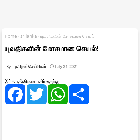
Home
srilanka
யுவதிகளின் மோசமான செயல்!
யுவதிகளின் மோசமான செயல்!
தமிழன் செய்திகள்
July 21, 2021
இந்த பதிவினை பகிர்வதற்கு
F
T
W
S
a
w
h
h
c
i
a
a
e
t
t
r
b
t
s
e
o
e
A
o
r
p
k
p