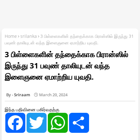
Home
srilanka
3 பிள்ளைகளின் தந்தைக்காக பிரான்ஸில் இருந்து 31
பவுண் தாலியுடன் வந்த இளைஞனை ஏமாற்றிய யுவதி.
3 பிள்ளைகளின் தந்தைக்காக பிரான்ஸில்
இருந்து 31 பவுண் தாலியுடன் வந்த
இளைஞனை ஏமாற்றிய யுவதி.
Sriraam
March 20, 2024
இந்த பதிவினை பகிர்வதற்கு
F
T
W
S
a
w
h
h
c
i
a
a
e
t
t
r
b
t
s
e