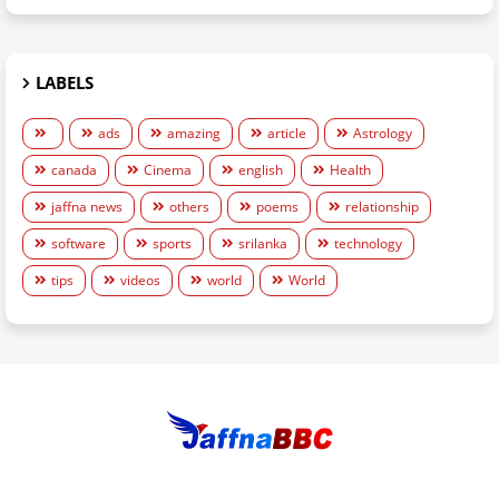
LABELS
ads
amazing
article
Astrology
canada
Cinema
english
Health
jaffna news
others
poems
relationship
software
sports
srilanka
technology
tips
videos
world
World