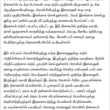
நிலையில் கடந்த பெப்ரவரி மாத நடுப்பகுதியில் திருமணம் நடக்க
ஆயுத்தமாகியுள்ளது. பிரான்சிலிருந்து இளைஞன் தை மாத
நடுப்பகுதியிலேயே இலங்கை சென்றுள்ளார். அவர் இலங்கை சென்று
ஓரிரு நாட்களில் யுவதி வீட்டிலிருந்து காணாமல் போய்விட்டார்.
இதனால் கடும் பரபரப்பு ஏற்பட்டது. இந் நிலையில் குறித்த யுவதி,
தான் ஒருவரைக் காதலித்து வந்ததாகவும் அவருடனேயே தற்போது
தங்கியுள்ளதாகவும் தன்னைத் தேட வேண்டாம் எனவும் தனது
பெற்றோருக்கு தொலைபேசியில் கூறியுள்ளார்.
இச் சம்பவம் பிரான்சிலிருந்து வந்த இளைஞனுக்கு கடும்
அதிர்ச்சியைக் கொடுத்துள்ளது. இருந்தும் குறித்த யுவதியை நேரில்
சந்திப்பதற்காக கடும் முயற்சி செய்துள்ளார் பிரான்ஸ் இளைஞன்.
தனது வருங்கால மனைவியை கவர்ந்து சென்ற மன்மதன் யார் என
அறிவதற்கு கடும் பிரயத்தனம் எடுத்துள்ளார் குறித்த இளைஞன்.
இருந்தும் யுவதி இருக்கும் இடத்தை அவரால் அறிய முடியவில்லை.
இந் நிலையில் பொலிசாரிடம் முறையிட்டு தான் யுவதியால்
ஏமாற்றப்பட்டதாக கூறி தன்னால் கொடுக்கப்பட்ட பணம் மற்றும்
பரிசுப்பொருட்கள் தொடர்பான விபரங்களையும் பொலிசாருக்கு
தெரிவித்திருந்தார்.இதனையடுத்து பொலிசார் மேற்கொண்ட
நடவடிக்கையில் யுவதியும் அவளது காதலனும் பொலிஸ் நிலையம்