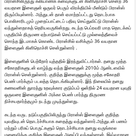
பிரான்சிலிருந்து கலியாணக் கனவுகளுடன் கிளிநொச்சி சென்ற 36
வயதான இளைஞன் ஒருவர் பெரும் விரக்தியில் மீண்டும் பிரான்ஸ்
திரும்பியுள்ளார். அத்துடன் தான் ஏமாற்றப்பட்டது தொடர்பாக
பொலிசாரிடமும் முறைப்பாட்டைப் பதிவு செய்துவிட்டு பிரான்ஸ்
வந்துள்ளதாகத் தெரியவருகின்றது. கடந்த பெப்ரவரி மாத தொடக்கப்
பகுதியில் திருமண ஏற்பாடுகள் செய்யப்பட்டு முல்லைத்தீவைச்
சொந்த இடமாகக் கொண்ட பிரான்சில் வசிக்கும் 36 வயதான
இளைஞன் கிளிநொச்சி சென்றுள்ளார் .
இளைஞனின் பெற்றோர் யுத்ததில் இறந்துவிட்டார்கள். தனது மூத்த
சகோதரிகளுடன் வாழ்ந்து வந்த இளைஞன் 2010ம் ஆண்டளவில்
பிரான்ஸ் சென்றுள்ளார். குறித்த இளைஞனுக்கு மூத்த சகோதரி
பெண் பார்க்கும் படலத்த தொடங்கியுள்ளார். இந் நிலையில் தனது
கணவனின் துாரத்து உறவுக்கார குடும்பம் ஒன்றில் 24 வயதான யுவுதி
ஒருவரை இளைஞனின் அக்கா பெண் பார்த்து திருமண
நிச்சயதார்த்தமும் நடந்து முடிந்துள்ளது.
கடந்த வருட நடுப்பகுதியிலிருந்து பிரான்ஸ் இளைஞன் குறித்த
யுவதியுடன் தொடர்ச்சியாக கதைத்து வந்துள்ளார்.அத்துடன் பணம்
மற்றும் பரிசுப் பொருட்களும் தொடர்ச்சியாக தனது வருங்கால
மனைவிக்கு குறித்த இளைஞன் அனுப்பி வந்துள்ளான். இவ்வாறான