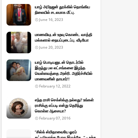
யாழ் அபிநஜன் தூக்கில் தொங்கிய
நிலையில் சடலமாக மீட்பு.
June 16, 2023
மாணவியுடன் உறவு கொண்ட வாத்தி
மக்களால் நையப்புடைப்பு. வீடியோ
June 20, 2023
யாழ் பொடியனுடன் தொடர்பில்
இருந்து பல லட்சங்களை இழந்த
வெள்ளவத்தை அன்ரி. அதிர்ச்சியில்
மாணவனின் தாயார்!!
February 12, 2022
எந்த ராசி செக்ஸ்க்கு நல்லது? உங்கள்
ராசிக்கு எப்படி என்று தெரிந்து
கொள்ள ஆசையா?
February 07, 2016
“சில்க் ஸ்மிதாவையே ஓரம்
கட்டிடுவாங்க போல இருக்கே..” – உச்ச