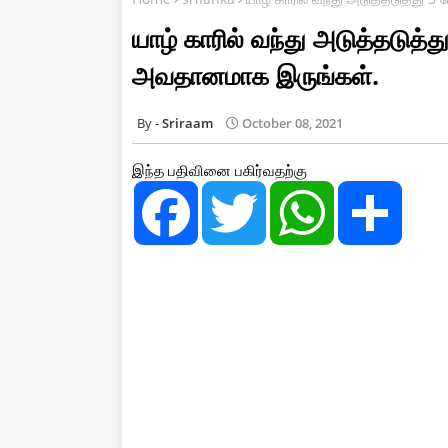
யாழ் காரில் வந்து அடுத்தடுத்து
அவதானமாக இருங்கள்.
Sriraam
October 08, 2021
இந்த பதிவினை பகிர்வதற்கு
F
T
W
S
a
w
h
h
c
i
a
a
e
t
t
r
b
t
s
e
o
e
A
o
r
p
k
p