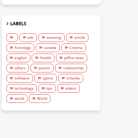
LABELS
ads
amazing
article
Astrology
canada
Cinema
english
Health
jaffna news
others
poems
relationship
software
sports
srilanka
technology
tips
videos
world
World