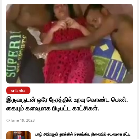
srilanka
இருவருடன் ஒரே நேரத்தில் உறவு கொண்ட பெண்.
கையும் களவுமாக பிடிபட்ட காட்சிகள்.
June 19, 2023
யாழ் அபிநஜன் தூக்கில் தொங்கிய நிலையில் சடலமாக மீட்பு.