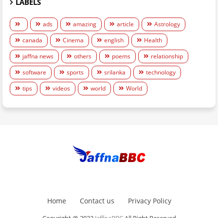
LABELS
ads
amazing
article
Astrology
canada
Cinema
english
Health
jaffna news
others
poems
relationship
software
sports
srilanka
technology
tips
videos
world
World
Home
Contact us
Privacy Policy
Copyright @ 2023
JaffnaBBC
All Right Reserved