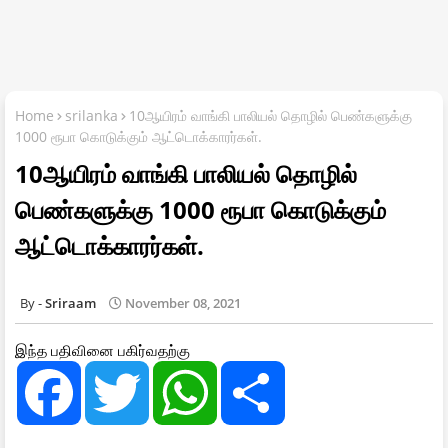
Home
srilanka
10ஆயிரம் வாங்கி பாலியல் தொழில் பெண்களுக்கு
1000 ரூபா கொடுக்கும் ஆட்டொக்காரர்கள்.
10ஆயிரம் வாங்கி பாலியல் தொழில்
பெண்களுக்கு 1000 ரூபா கொடுக்கும்
ஆட்டொக்காரர்கள்.
Sriraam
November 08, 2021
இந்த பதிவினை பகிர்வதற்கு
F
T
W
S
a
w
h
h
c
i
a
a
e
t
t
r
b
t
s
e