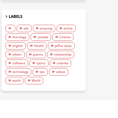
LABELS
ads
amazing
article
Astrology
canada
Cinema
english
Health
jaffna news
others
poems
relationship
software
sports
srilanka
technology
tips
videos
world
World