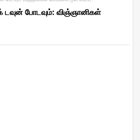
க் டவுன் போடவும்: விஞ்ஞானிகள்