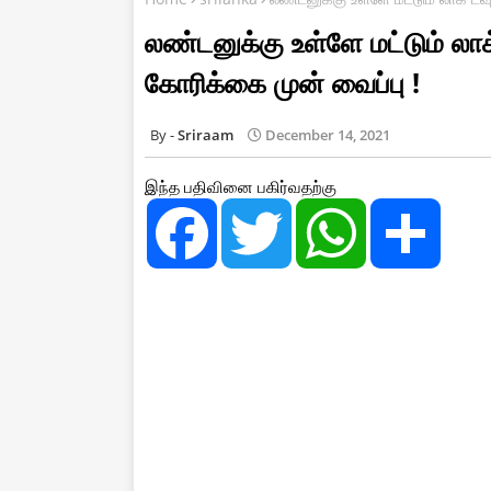
லண்டனுக்கு உள்ளே மட்டும் லா
கோரிக்கை முன் வைப்பு !
Sriraam
December 14, 2021
இந்த பதிவினை பகிர்வதற்கு
F
T
W
S
a
w
h
h
c
i
a
a
e
t
t
r
b
t
s
e
o
e
A
o
r
p
k
p