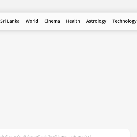
Sri Lanka
World
Cinema
Health
Astrology
Technology
வுன் போடவும்: விஞ்ஞானிகள் கோரிக்கை முன் வைப்பு !