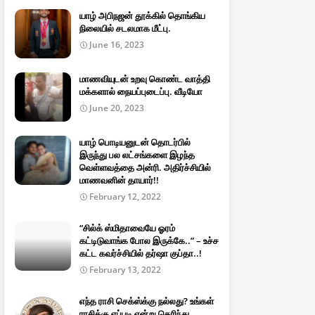
யாழ் அபிநஜன் தூக்கில் தொங்கிய
நிலையில் சடலமாக மீட்பு.
June 16, 2023
மாணவியுடன் உறவு கொண்ட வாத்தி
மக்களால் நையப்புடைப்பு. வீடியோ
June 20, 2023
யாழ் பொடியனுடன் தொடர்பில்
இருந்து பல லட்சங்களை இழந்த
வெள்ளவத்தை அன்ரி. அதிர்ச்சியில்
மாணவனின் தாயார்!!
February 12, 2022
“சில்க் ஸ்மிதாவையே ஓரம்
கட்டிடுவாங்க போல இருக்கே..” – உச்ச
கட்ட கவர்ச்சியில் தர்ஷா குப்தா..!
February 13, 2022
எந்த ராசி செக்ஸ்க்கு நல்லது? உங்கள்
ராசிக்கு எப்படி என்று தெரிந்து