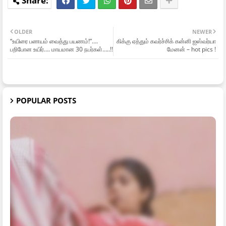
OLDER
NEWER
“உயிரை பணயம் வைத்து பயணம்!”….
கிக்கு ஏத்தும் கவர்ச்சிக் கன்னி ஐஸ்வர்யா
பறிபோன உயிர்…. மாயமான 30 நபர்கள்…..!!
மேனன் – hot pics !
POPULAR POSTS