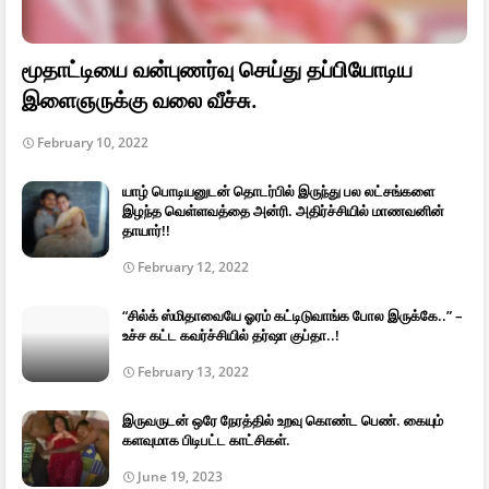
மூதாட்டியை வன்புணர்வு செய்து தப்பியோடிய
இளைஞருக்கு வலை வீச்சு.
February 10, 2022
யாழ் பொடியனுடன் தொடர்பில் இருந்து பல லட்சங்களை
இழந்த வெள்ளவத்தை அன்ரி. அதிர்ச்சியில் மாணவனின்
தாயார்!!
February 12, 2022
“சில்க் ஸ்மிதாவையே ஓரம் கட்டிடுவாங்க போல இருக்கே..” –
உச்ச கட்ட கவர்ச்சியில் தர்ஷா குப்தா..!
February 13, 2022
இருவருடன் ஒரே நேரத்தில் உறவு கொண்ட பெண். கையும்
களவுமாக பிடிபட்ட காட்சிகள்.
June 19, 2023