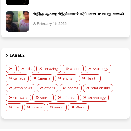
கிழிந்த ஆ-உறை சித்தப்பாவால் கர்ப்பமான 16 வயது மாணவி.
February 16, 2026
LABELS
ads
amazing
article
Astrology
canada
Cinema
english
Health
jaffna news
others
poems
relationship
software
sports
srilanka
technology
tips
videos
world
World