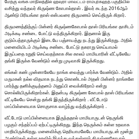
மேற்கு வங்க மாநிலத்தில் ஹவுரா மாவட்டம் ராம்புர்கஹத் பகுதியில்
வசித்து வந்தவர் கிருஷ்ண கோபால்தாஸ் . இவர் கடந்த 2016ஆம்
ஆண்டு பிரியங்கா தாஸ் என்பவரை திருமணம் செய்திருக் கிறார்.
திருமணத்திற்குப் பின்னர் கிருஷ்ணகோபால் தாஸ் பிரியங்கா தாசிடம்
அடிக்கடி சண்டை போட்டு வந்திருக்கிறார். இதனால் இரு
குடும்பத்தாருக்கும் இடையே பஞ்சாயத்து நடந்து இருக்கிறது. அதில்
மனைவியிடம் அடிக்கடி சண்டை போட்டு தகராறு செய்யாமல்
இருப்பதை உறுதி செய்வதற்காக சில காலம் மாமியாரின் வீட்டிலேயே
தங்கி இருக்க வேண்டும் என்று முடிவாகி இருக்கிறது.
எங்கள் கண் முன்னாலேயே நாங்க வைத்து பார்க்க வேண்டும். அதில்
மருமகன் நல்ல விதமாக நடந்து கொண்டால் அதன் பின்னர் நாங்களே
பார்த்து தனிக்குடித்தனம் அனுப்பி வைக்கிறோம் என்று
சொல்லியிருக்கிறார்கள். இதன்படி கிருஷ்ண கோபால் தாஸ் பிரியங்கா
வீட்டிலேயே சென்று தங்கி இருந்திருக்கிறார் . வீட்டோடு
மாப்பிள்ளையாக சொகுசாக வாழ்ந்து வந்திருக்கிறார் .
வீட்டோடு மாப்பிள்ளையாக இருந்ததால் மாமியாருடன் நெருங்கி
பழகும் சந்தர்ப்பம் ஏற்பட்டிருக்கிறது. இந்த நெருக்கம் கள்ள உறவாக
மாறியிருக்கிறது. மனைவிக்கு தெரியாமலேயே மாமியாருடன் மூன்று
ஆண்டுகள் கள்ள உறவில் இருந்து வந்துள்ளார் கிருஷ்ணகோபால்.