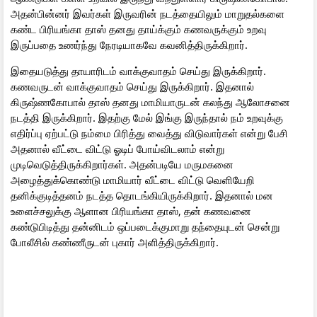
அதன்பின்னர் இவர்கள் இருவரின் நடத்தையிலும் மாறுதல்களை
கண்ட பிரியங்கா தாஸ் தனது தாய்க்கும் கணவருக்கும் உறவு
இருப்பதை உணர்ந்து நேரடியாகவே கவனித்திருக்கிறார்.
இதையடுத்து தாயாரிடம் வாக்குவாதம் செய்து இருக்கிறார்.
கணவருடன் வாக்குவாதம் செய்து இருக்கிறார். இதனால்
கிருஷ்ணகோபால் தாஸ் தனது மாமியாருடன் கலந்து ஆலோசனை
நடத்தி இருக்கிறார். இதற்கு மேல் இங்கு இருந்தால் நம் உறவுக்கு
எதிர்ப்பு ஏற்பட்டு நம்மை பிரித்து வைத்து விடுவார்கள் என்று பேசி
அதனால் வீட்டை விட்டு ஓடிப் போய்விடலாம் என்று
முடிவெடுத்திருக்கிறார்கள். அதன்படியே மருமகனை
அழைத்துக்கொண்டு மாமியார் வீட்டை விட்டு வெளியேறி
தனிக்குடித்தனம் நடத்த தொடங்கியிருக்கிறார். இதனால் மன
உளைச்சலுக்கு ஆளான பிரியங்கா தாஸ், தன் கணவனை
கண்டுபிடித்து தன்னிடம் ஒப்படைக்குமாறு தந்தையுடன் சென்று
போலீசில் கண்ணீருடன் புகார் அளித்திருக்கிறார்.