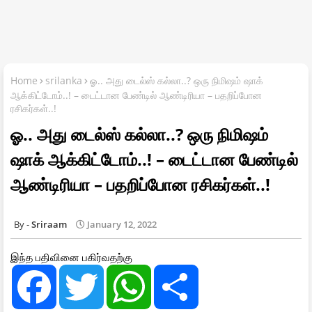
Home
srilanka
ஓ.. அது டைல்ஸ் கல்லா..? ஒரு நிமிஷம் ஷாக்
ஆக்கிட்டோம்..! – டைட்டான பேண்டில் ஆண்டிரியா – பதறிப்போன
ரசிகர்கள்..!
ஓ.. அது டைல்ஸ் கல்லா..? ஒரு நிமிஷம்
ஷாக் ஆக்கிட்டோம்..! – டைட்டான பேண்டில்
ஆண்டிரியா – பதறிப்போன ரசிகர்கள்..!
Sriraam
January 12, 2022
இந்த பதிவினை பகிர்வதற்கு
F
T
W
S
a
w
h
h
c
i
a
a
e
t
t
r