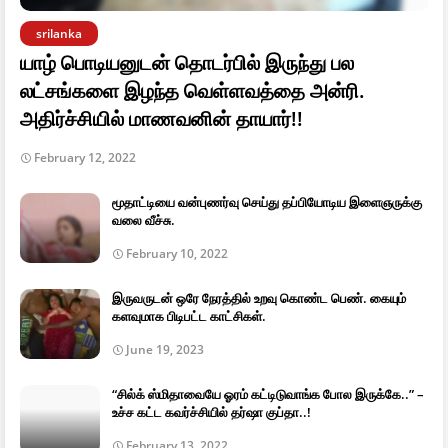
srilanka
யாழ் பொடியனுடன் தொடர்பில் இருந்து பல
லட்சங்களை இழந்த வெள்ளவத்தை அன்ரி.
அதிர்ச்சியில் மாணவனின் தாயார்!!
February 12, 2022
மூதாட்டியை வன்புணர்வு செய்து தப்பியோடிய இளைஞருக்கு
வலை வீச்சு.
February 10, 2022
இருவருடன் ஒரே நேரத்தில் உறவு கொண்ட பெண். கையும்
களவுமாக பிடிபட்ட காட்சிகள்.
June 19, 2023
“சில்க் ஸ்மிதாவையே ஓரம் கட்டிடுவாங்க போல இருக்கே..” –
உச்ச கட்ட கவர்ச்சியில் தர்ஷா குப்தா..!
February 13, 2022