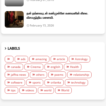
தன் தங்கையுடன் கண்முன்னே கணவனின் லீலை.
விசமருந்திய மனைவி.
February 15, 2026
LABELS
ads
amazing
article
Astrology
canada
Cinema
english
Health
jaffna news
others
poems
relationship
software
sports
srilanka
technology
tips
videos
world
World