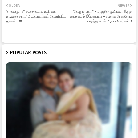
OLDER
NEWER
“என்னது…?” சயனைடால் உயிர்கள்
“வெறும் ப்ரா..” – ஆற்றில் குளியல்.. இந்த
உருவானதா…? ஆய்வாளர்கள் வெளியிட்ட
வயசுலயும் இப்படியா..? – நடிகை பிரகதியை
தகவல்…!!!
பார்த்து ஷாக் ஆன ரசிகர்கள்..!
POPULAR POSTS