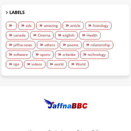
LABELS
ads
amazing
article
Astrology
canada
Cinema
english
Health
jaffna news
others
poems
relationship
software
sports
srilanka
technology
tips
videos
world
World