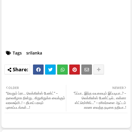
Tags
srilanka
OLDER
NEWER
“வெறும் ப்ரா… லெக்கின்ஸ் பேண்ட்” –
“ப்ப்பா.. இந்த வயசுலயும் இப்படியா..? –
தலைகீழாக நின்று.. கிறுகிறுக்க வைக்கும்
லெக்கின்ஸ் பேண்ட்டில்.. என்னா
வரலக்ஷ்மி..! – தீயாய் பரவும்
ஸ்ட்ரெச்சிங்…” – ரசிகர்களை ஆட்டம்
புகைப்படங்கள்…!
காண வைத்த நடிகை நதியா..!