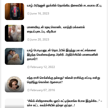
யாழ் அபிநஜன் தூக்கில் தொங்கிய நிலையில் சடலமாக மீட்பு.
June 16, 2023
மாணவியுடன் உறவு கொண்ட வாத்தி மக்களால்
நையப்புடைப்பு. வீடியோ
June 20, 2023
யாழ் பொடியனுடன் தொடர்பில் இருந்து பல லட்சங்களை
இழந்த வெள்ளவத்தை அன்ரி. அதிர்ச்சியில் மாணவனின்
தாயார்!!
February 12, 2022
எந்த ராசி செக்ஸ்க்கு நல்லது? உங்கள் ராசிக்கு எப்படி என்று
தெரிந்து கொள்ள ஆசையா?
February 07, 2016
“சில்க் ஸ்மிதாவையே ஓரம் கட்டிடுவாங்க போல இருக்கே..” –
உச்ச கட்ட கவர்ச்சியில் தர்ஷா குப்தா..!