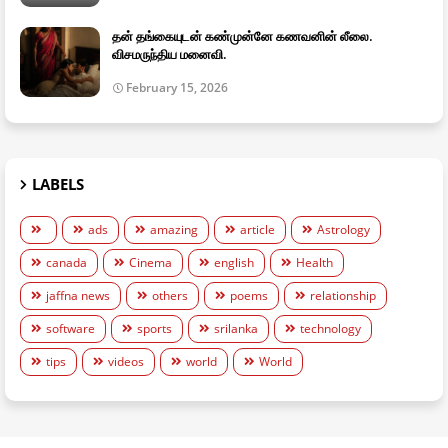
தன் தங்கையுடன் கண்முன்னே கணவனின் லீலை.
விசமருந்திய மனைவி.
February 15, 2026
LABELS
ads
amazing
article
Astrology
canada
Cinema
english
Health
jaffna news
others
poems
relationship
software
sports
srilanka
technology
tips
videos
world
World