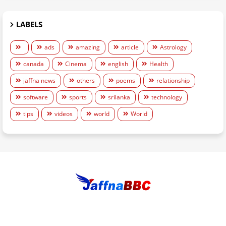
LABELS
ads
amazing
article
Astrology
canada
Cinema
english
Health
jaffna news
others
poems
relationship
software
sports
srilanka
technology
tips
videos
world
World