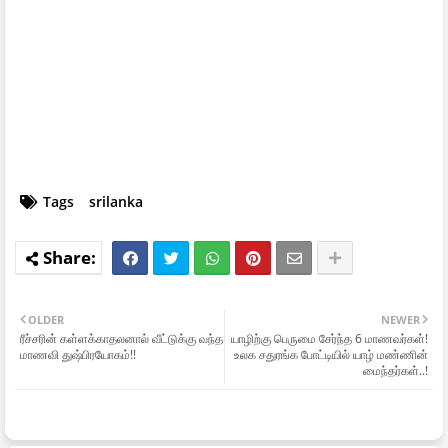
Tags
srilanka
OLDER
NEWER
ரீச்சரின் கள்ளக்காதலனால் வீட்டுக்கு வந்த
யாழிற்கு பெருமை சேர்ந்த 6 மாணவர்கள்!
மாணவி துஷ்பிரயோகம்!!
உலக சதுரங்க போட்டியில் யாழ் மண்ணின்
மைந்தர்கள்..!