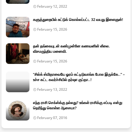
February 12, 2022
களுத்துறையில் சுட்டுக் கொல்லப்பட்ட 32 வயது இளைஞன்!
February 15, 2026
தன் தங்கையுடன் கண்முன்னே கணவனின் லீலை.
விசமருந்திய மனைவி.
February 15, 2026
“சில்க் ஸ்மிதாவையே ஓரம் கட்டிடுவாங்க போல இருக்கே..” –
உச்ச கட்ட கவர்ச்சியில் தர்ஷா குப்தா..!
February 13, 2022
எந்த ராசி செக்ஸ்க்கு நல்லது? உங்கள் ராசிக்கு எப்படி என்று
தெரிந்து கொள்ள ஆசையா?
February 07, 2016