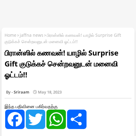
Home
jaffna news
பிரான்ஸில் கணவன்! யாழில் Surprise Gift
குடுக்கச் சென்றவனுடன் மனைவி ஓட்டம்!!
பிரான்ஸில் கணவன்! யாழில் Surprise
Gift குடுக்கச் சென்றவனுடன் மனைவி
ஓட்டம்!!
Sriraam
May 18, 2023
இந்த பதிவினை பகிர்வதற்கு
F
T
W
S
a
w
h
h
c
i
a
a
e
t
t
r
b
t
s
e