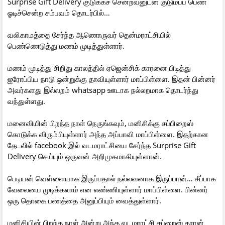
Surprise Gift Delivery குடுக்கச் சென்றவனுடன் குடும்பப் பெண்
ஓடிச்சென்ற சம்பவம் தொடர்பில்…
வலிகாமத்தை சேர்ந்த ஆணொருவர் தென்மராட்சியில்
பெண்ணெடுத்து மணம் முடித்துள்ளார்.
மணம் முடித்து சிறிது காலத்தில் ஏஜென்சிக் காரனை பிடித்து
ஐரோப்பிய நாடு ஒன்றுக்கு தாவியுள்ளார் மாப்பிள்ளை. இதன் பின்னர்
அவர்களது இல்லறம் whatsapp ஊடாக நல்லறமாக தொடர்ந்து
வந்துள்ளது.
மனைவியின் பிறந்த நாள் நெருங்கவும், மனிசிக்கு சப்பிறைஸ்
கொடுக்க விரும்பியுள்ளார் அந்த அப்பாவி மாப்பிள்ளை. இதற்கான
தேடலில் facebook இல் வடமராட்சியை சேர்ந்த Surprise Gift
Delivery செய்யும் ஒருவன் அறிமுகமாகியுள்ளான்.
பெடியன் வெள்ளையாக இருப்பதால் நல்லவனாக இருப்பான்… சீப்பாக
வேலையை முடிக்கலாம் என எண்ணியுள்ளார் மாப்பிள்ளை. பின்னர்
ஒரு தொகை பணத்தை அனுப்பியும் வைத்துள்ளார்.
மனிசியின் பிறந்த நாள் அன்று அந்த வடமராட்சி சப்றைஸ் காரன்