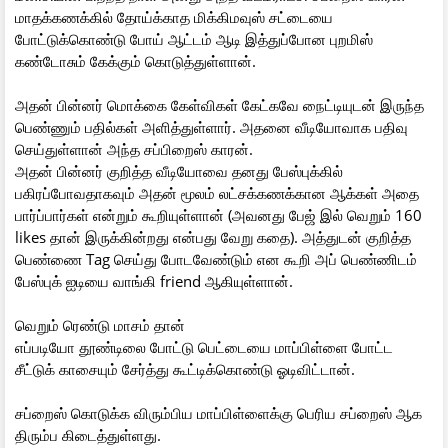
மாதக்கணக்கில் தோய்க்காத மிக்கிமவுஸ் சட்டையை
போட்டுக்கொண்டு போய் ஆட்டம் ஆடி இத்துப்போன புறமிஸ்
கண்டோசும் கேக்கும் கொடுத்துள்ளான்.
அதன் பின்னர் மொக்கை கேள்விகள் கேட்கவே நைட்டியுடன் இருந்த
பெண்ணும் பதில்கள் அளித்துள்ளார். அதனை வீடியோவாக பதிவு
செய்துள்ளான் அந்த சப்பிறைஸ் காரன்.
அதன் பின்னர் குறித்த வீடியோவை தனது பேஸ்புக்கில்
பகிரப்போவதாகவும் அதன் மூலம் லட்சக்கணக்கான ஆக்கள் அதை
பார்ப்பார்கள் என்றும் கூறியுள்ளான் (அவனது பேஜ் இல் வெறும் 160
likes தான் இருக்கின்றது என்பது வேறு கதை). அத்துடன் குறித்த
பெண்ணை Tag செய்து போடவேண்டும் என கூறி அப் பெண்ணிடம்
பேஸ்புக் ஐடியை வாங்கி friend ஆகியுள்ளான்.
வெறும் ரெண்டு மாசம் தான்
எப்படியோ தூண்டிலை போட்டு பெட்டையை மாப்பிள்ளை போட்ட
சீட்டுக் காசையும் சேர்த்து கூட்டிக்கொண்டு ஓடிவிட்டான்.
சப்றைஸ் கொடுக்க விரும்பிய மாப்பிள்ளைக்கு பெரிய சப்றைஸ் ஆக
திரும்ப கிடைத்துள்ளது.