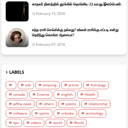
காதலர் தினத்தில் தூக்கில் தொங்கிய 22 வயது இளம்பெண்.
February 15, 2026
எந்த ராசி செக்ஸ்க்கு நல்லது? உங்கள் ராசிக்கு எப்படி என்று
தெரிந்து கொள்ள ஆசையா?
February 07, 2016
LABELS
ads
amazing
article
Astrology
canada
Cinema
english
Health
jaffna news
others
poems
relationship
software
sports
srilanka
technology
tips
videos
world
World