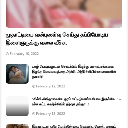
மூதாட்டியை வன்புணர்வு செய்து தப்பியோடிய
இளைஞருக்கு வலை வீச்சு.
February 10, 2022
யாழ் பொடியனுடன் தொடர்பில் இருந்து பல லட்சங்களை
இழந்த வெள்ளவத்தை அன்ரி. அதிர்ச்சியில் மாணவனின்
தாயார்!!
February 12, 2022
“சில்க் ஸ்மிதாவையே ஓரம் கட்டிடுவாங்க போல இருக்கே..” –
உச்ச கட்ட கவர்ச்சியில் தர்ஷா குப்தா..!
February 13, 2022
இருவருடன் ஒரே நேரத்தில் உறவு கொண்ட பெண். கையும்