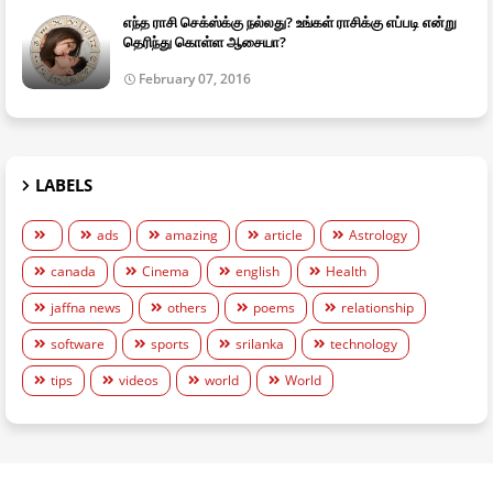
எந்த ராசி செக்ஸ்க்கு நல்லது? உங்கள் ராசிக்கு எப்படி என்று
தெரிந்து கொள்ள ஆசையா?
February 07, 2016
LABELS
ads
amazing
article
Astrology
canada
Cinema
english
Health
jaffna news
others
poems
relationship
software
sports
srilanka
technology
tips
videos
world
World