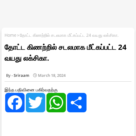
Home
தோட்ட கிணற்றில் சடலமாக மீட்கப்பட்ட 24 வயது லக்சிகா.
தோட்ட கிணற்றில் சடலமாக மீட்கப்பட்ட 24
வயது லக்சிகா.
Sriraam
March 18, 2024
இந்த பதிவினை பகிர்வதற்கு
F
T
W
S
a
w
h
h
c
i
a
a
e
t
t
r
b
t
s
e
o
e
A
o
r
p
k
p