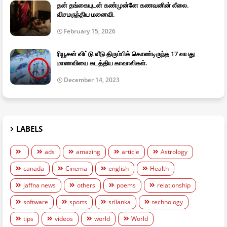
தன் தங்கையுடன் கண்முன்னே கணவனின் லீலை.
விசமருந்திய மனைவி.
February 15, 2026
ரியூசன் விட்டு வீடு திரும்பிக் கொண்டிருந்த 17 வயது
மாணவியை கடத்திய காவாலிகள்.
December 14, 2023
LABELS
ads
amazing
article
Astrology
canada
Cinema
english
Health
jaffna news
others
poems
relationship
software
sports
srilanka
technology
tips
videos
world
World