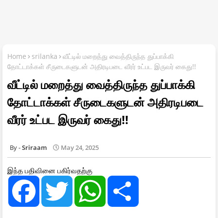
Home
srilanka
வீட்டில் மறைத்து வைத்திருந்த துப்பாக்கி
தோட்டாக்கள் சீருடைகளுடன் அதிரடிபடை வீரர் உட்பட இருவர் கைது!!
வீட்டில் மறைத்து வைத்திருந்த துப்பாக்கி
தோட்டாக்கள் சீருடைகளுடன் அதிரடிபடை
வீரர் உட்பட இருவர் கைது!!
Sriraam
May 24, 2025
இந்த பதிவினை பகிர்வதற்கு
F
T
W
S
a
w
h
h
c
i
a
a
e
t
t
r
b
t
s
e