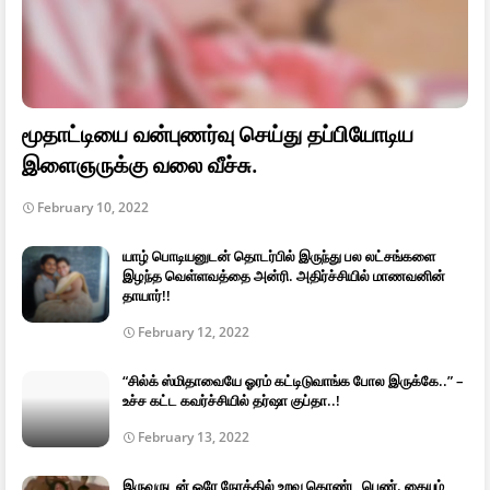
மூதாட்டியை வன்புணர்வு செய்து தப்பியோடிய
இளைஞருக்கு வலை வீச்சு.
February 10, 2022
யாழ் பொடியனுடன் தொடர்பில் இருந்து பல லட்சங்களை
இழந்த வெள்ளவத்தை அன்ரி. அதிர்ச்சியில் மாணவனின்
தாயார்!!
February 12, 2022
“சில்க் ஸ்மிதாவையே ஓரம் கட்டிடுவாங்க போல இருக்கே..” –
உச்ச கட்ட கவர்ச்சியில் தர்ஷா குப்தா..!
February 13, 2022
இருவருடன் ஒரே நேரத்தில் உறவு கொண்ட பெண். கையும்