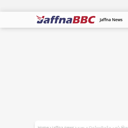
Jaffna News
Home
jaffna news
கனடா செல்லவிருந்த யாழ் இள