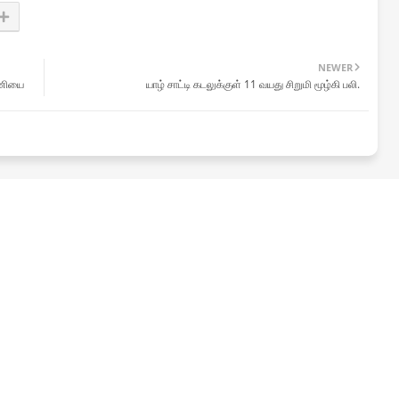
NEWER
்ணியை
யாழ் சாட்டி கடலுக்குள் 11 வயது சிறுமி மூழ்கி பலி.