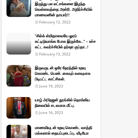
இருந்து பல லட்சங்களை இழந்த
வெள்ளவத்தை அன்ரி. அதிர்ச்சியில்
மாணவனின் தாயார்!!
February 12, 2022
“சில்க் ஸ்மிதாவையே ஓரம்
கட்டிடுவாங்க போல இருக்கே..” – உச்ச
கட்ட கவர்ச்சியில் தர்ஷா குப்தா..!
February 13, 2022
இருவருடன் ஒரே நேரத்தில் உறவு
கொண்ட பெண். கையும் களவுமாக
பிடிபட்ட காட்சிகள்.
June 19, 2023
யாழ் அபிநஜன் தூக்கில் தொங்கிய
நிலையில் சடலமாக மீட்பு.
June 16, 2023
மாணவியுடன் உறவு கொண்ட வாத்தி
மக்களால் நையப்புடைப்பு. வீடியோ