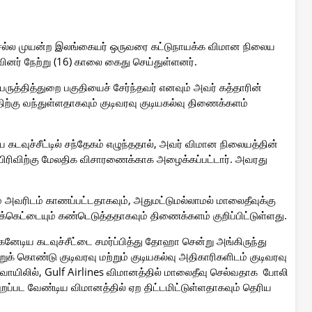
் செல்ல முயன்ற இலங்கையர் ஒருவரை கட்டுநாயக்க விமான நிலைய
ரிவினர் நேற்று (16) காலை கைது செய்துள்ளனர்.
ருத்தித்துறை பகுதியைச் சேர்ந்தவர் எனவும் அவர் கத்தாரின்
கு வந்துள்ளதாகவும் குடிவரவு குடியகல்வு திணைக்களம்
வுச்சீட்டில் சந்தேகம் எழுந்ததால், அவர் விமான நிலையத்தின்
டுப் பிரிவிற்கு மேலதிக விசாரணைக்காக அழைக்கப்பட்டார். அவரது
.
் அவரிடம் காணப்பட்டதாகவும், அதுமட்டுமல்லாமல் மாலைதீவுக்கு
கெட்டையும் கண்டெடுத்ததாகவும் திணைக்களம் குறிப்பிட்டுள்ளது.
னேடிய கடவுச்சீட்டை சமர்ப்பித்து தோஹா சென்று அங்கிருந்து
் கொண்டு குடிவரவு மற்றும் குடியகல்வு அதிகாரிகளிடம் குடிவரவு
சி வாயிலில், Gulf Airlines விமானத்தில் மாலைதீவு செல்வதாக போலி
ுறப்பட வேண்டிய விமானத்தில் ஏற திட்டமிட்டுள்ளதாகவும் தெரிய