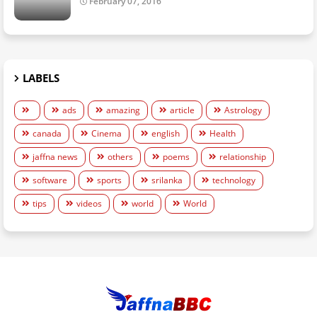
February 07, 2016
LABELS
ads
amazing
article
Astrology
canada
Cinema
english
Health
jaffna news
others
poems
relationship
software
sports
srilanka
technology
tips
videos
world
World