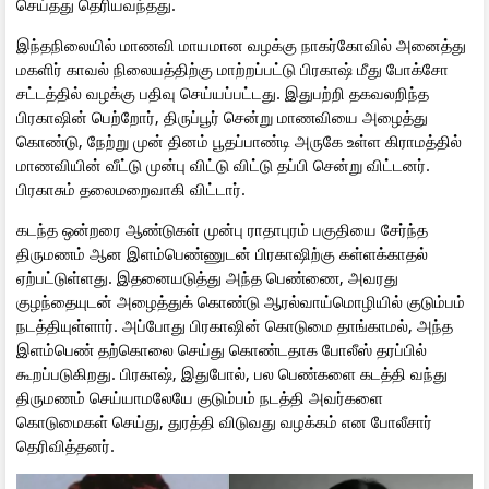
செய்தது தெரியவந்தது.
இந்தநிலையில் மாணவி மாயமான வழக்கு நாகர்கோவில் அனைத்து
மகளிர் காவல் நிலையத்திற்கு மாற்றப்பட்டு பிரகாஷ் மீது போக்சோ
சட்டத்தில் வழக்கு பதிவு செய்யப்பட்டது. இதுபற்றி தகவலறிந்த
பிரகாஷின் பெற்றோர், திருப்பூர் சென்று மாணவியை அழைத்து
கொண்டு, நேற்று முன் தினம் பூதப்பாண்டி அருகே உள்ள கிராமத்தில்
மாணவியின் வீட்டு முன்பு விட்டு விட்டு தப்பி சென்று விட்டனர்.
பிரகாசும் தலைமறைவாகி விட்டார்.
கடந்த ஒன்றரை ஆண்டுகள் முன்பு ராதாபுரம் பகுதியை சேர்ந்த
திருமணம் ஆன இளம்பெண்ணுடன் பிரகாஷிற்கு கள்ளக்காதல்
ஏற்பட்டுள்ளது. இதனையடுத்து அந்த பெண்ணை, அவரது
குழந்தையுடன் அழைத்துக் கொண்டு ஆரல்வாய்மொழியில் குடும்பம்
நடத்தியுள்ளார். அப்போது பிரகாஷின் கொடுமை தாங்காமல், அந்த
இளம்பெண் தற்கொலை செய்து கொண்டதாக போலீஸ் தரப்பில்
கூறப்படுகிறது. பிரகாஷ், இதுபோல், பல பெண்களை கடத்தி வந்து
திருமணம் செய்யாமலேயே குடும்பம் நடத்தி அவர்களை
கொடுமைகள் செய்து, துரத்தி விடுவது வழக்கம் என போலீசார்
தெரிவித்தனர்.