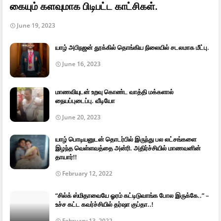
கையும் களவுமாக பிடிபட்ட காட்சிகள்.
June 19, 2023
யாழ் அபிநஜன் தூக்கில் தொங்கிய நிலையில் சடலமாக மீட்பு.
June 16, 2023
மாணவியுடன் உறவு கொண்ட வாத்தி மக்களால்
நையப்புடைப்பு. வீடியோ
June 20, 2023
யாழ் பொடியனுடன் தொடர்பில் இருந்து பல லட்சங்களை
இழந்த வெள்ளவத்தை அன்ரி. அதிர்ச்சியில் மாணவனின்
தாயார்!!
February 12, 2022
“சில்க் ஸ்மிதாவையே ஓரம் கட்டிடுவாங்க போல இருக்கே..” –
உச்ச கட்ட கவர்ச்சியில் தர்ஷா குப்தா..!
February 13, 2022