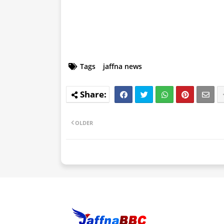
Tags
jaffna news
OLDER