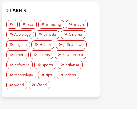
LABELS
ads
amazing
article
Astrology
canada
Cinema
english
Health
jaffna news
others
poems
relationship
software
sports
srilanka
technology
tips
videos
world
World