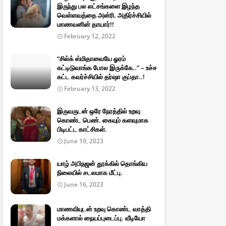
இருந்து பல லட்சங்களை இழந்த
வெள்ளவத்தை அன்ரி. அதிர்ச்சியில்
மாணவனின் தாயார்!!
February 12, 2022
“சில்க் ஸ்மிதாவையே ஓரம்
கட்டிடுவாங்க போல இருக்கே..” – உச்ச
கட்ட கவர்ச்சியில் தர்ஷா குப்தா..!
February 13, 2022
இருவருடன் ஒரே நேரத்தில் உறவு
கொண்ட பெண். கையும் களவுமாக
பிடிபட்ட காட்சிகள்.
June 19, 2023
யாழ் அபிநஜன் தூக்கில் தொங்கிய
நிலையில் சடலமாக மீட்பு.
June 16, 2023
மாணவியுடன் உறவு கொண்ட வாத்தி
மக்களால் நையப்புடைப்பு. வீடியோ