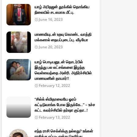
யாழ் அபிநஜன் தூக்கில் தொங்கிய
நிலையில் சடலமாக மீட்பு.
June 16, 2023
மாணவியுடன் உறவு கொண்ட வாத்தி
மக்களால் நையப்புடைப்பு. வீடியோ
June 20, 2023
யாழ் பொடியனுடன் தொடர்பில்
இருந்து பல லட்சங்களை இழந்த
வெள்ளவத்தை அன்ரி. அதிர்ச்சியில்
மாணவனின் தாயார்!!
February 12, 2022
“சில்க் ஸ்மிதாவையே ஓரம்
கட்டிடுவாங்க போல இருக்கே..” – உச்ச
கட்ட கவர்ச்சியில் தர்ஷா குப்தா..!
February 13, 2022
எந்த ராசி செக்ஸ்க்கு நல்லது? உங்கள்
ராசிக்கு எப்படி என்று தெரிந்து