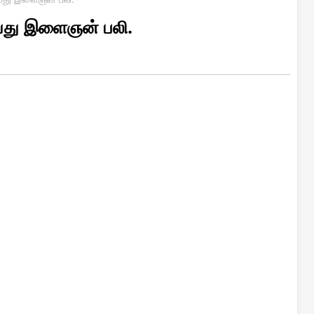
 வயது இளைஞன் பலி.