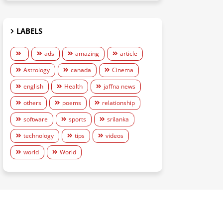
LABELS
ads
amazing
article
Astrology
canada
Cinema
english
Health
jaffna news
others
poems
relationship
software
sports
srilanka
technology
tips
videos
world
World