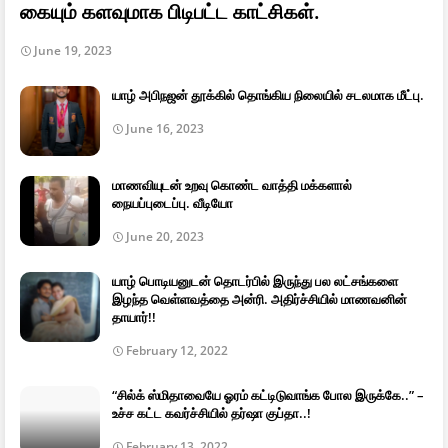
கையும் களவுமாக பிடிபட்ட காட்சிகள்.
June 19, 2023
யாழ் அபிநஜன் தூக்கில் தொங்கிய நிலையில் சடலமாக மீட்பு.
June 16, 2023
மாணவியுடன் உறவு கொண்ட வாத்தி மக்களால்
நையப்புடைப்பு. வீடியோ
June 20, 2023
யாழ் பொடியனுடன் தொடர்பில் இருந்து பல லட்சங்களை
இழந்த வெள்ளவத்தை அன்ரி. அதிர்ச்சியில் மாணவனின்
தாயார்!!
February 12, 2022
“சில்க் ஸ்மிதாவையே ஓரம் கட்டிடுவாங்க போல இருக்கே..” –
உச்ச கட்ட கவர்ச்சியில் தர்ஷா குப்தா..!
February 13, 2022