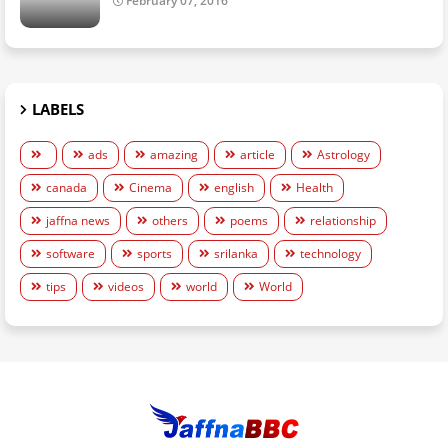
February 07, 2016
LABELS
ads
amazing
article
Astrology
canada
Cinema
english
Health
jaffna news
others
poems
relationship
software
sports
srilanka
technology
tips
videos
world
World