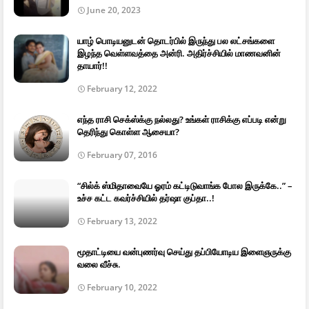
June 20, 2023
யாழ் பொடியனுடன் தொடர்பில் இருந்து பல லட்சங்களை
இழந்த வெள்ளவத்தை அன்ரி. அதிர்ச்சியில் மாணவனின்
தாயார்!!
February 12, 2022
எந்த ராசி செக்ஸ்க்கு நல்லது? உங்கள் ராசிக்கு எப்படி என்று
தெரிந்து கொள்ள ஆசையா?
February 07, 2016
“சில்க் ஸ்மிதாவையே ஓரம் கட்டிடுவாங்க போல இருக்கே..” –
உச்ச கட்ட கவர்ச்சியில் தர்ஷா குப்தா..!
February 13, 2022
மூதாட்டியை வன்புணர்வு செய்து தப்பியோடிய இளைஞருக்கு
வலை வீச்சு.
February 10, 2022