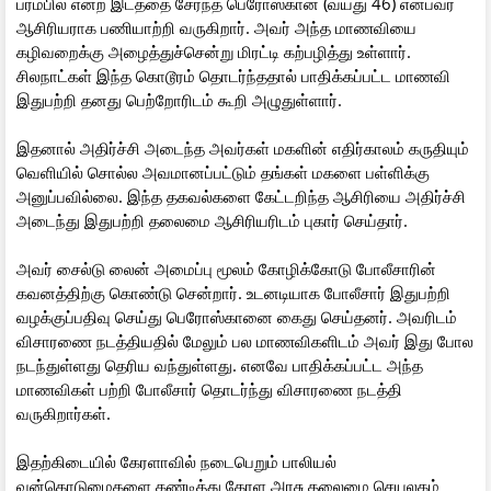
பரம்பில் என்ற இடத்தை சேர்ந்த பெரோஸ்கான் (வயது 46) என்பவர்
ஆசிரியராக பணியாற்றி வருகிறார். அவர் அந்த மாணவியை
கழிவறைக்கு அழைத்துச்சென்று மிரட்டி கற்பழித்து உள்ளார்.
சிலநாட்கள் இந்த கொடூரம் தொடர்ந்ததால் பாதிக்கப்பட்ட மாணவி
இதுபற்றி தனது பெற்றோரிடம் கூறி அழுதுள்ளார்.
இதனால் அதிர்ச்சி அடைந்த அவர்கள் மகளின் எதிர்காலம் கருதியும்
வெளியில் சொல்ல அவமானப்பட்டும் தங்கள் மகளை பள்ளிக்கு
அனுப்பவில்லை. இந்த தகவல்களை கேட்டறிந்த ஆசிரியை அதிர்ச்சி
அடைந்து இதுபற்றி தலைமை ஆசிரியரிடம் புகார் செய்தார்.
அவர் சைல்டு லைன் அமைப்பு மூலம் கோழிக்கோடு போலீசாரின்
கவனத்திற்கு கொண்டு சென்றார். உடனடியாக போலீசார் இதுபற்றி
வழக்குப்பதிவு செய்து பெரோஸ்கானை கைது செய்தனர். அவரிடம்
விசாரணை நடத்தியதில் மேலும் பல மாணவிகளிடம் அவர் இது போல
நடந்துள்ளது தெரிய வந்துள்ளது. எனவே பாதிக்கப்பட்ட அந்த
மாணவிகள் பற்றி போலீசார் தொடர்ந்து விசாரணை நடத்தி
வருகிறார்கள்.
இதற்கிடையில் கேரளாவில் நடைபெறும் பாலியல்
வன்கொடுமைகளை கண்டித்து கேரள அரசு தலைமை செயலகம்