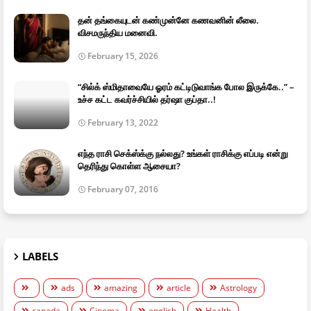
தன் தங்கையுடன் கண்முன்னே கணவனின் லீலை.
விசமருந்திய மனைவி.
February 15, 2026
“சில்க் ஸ்மிதாவையே ஓரம் கட்டிடுவாங்க போல இருக்கே..” –
உச்ச கட்ட கவர்ச்சியில் தர்ஷா குப்தா..!
February 13, 2022
எந்த ராசி செக்ஸ்க்கு நல்லது? உங்கள் ராசிக்கு எப்படி என்று
தெரிந்து கொள்ள ஆசையா?
February 07, 2016
LABELS
ads
amazing
article
Astrology
canada
Cinema
english
Health