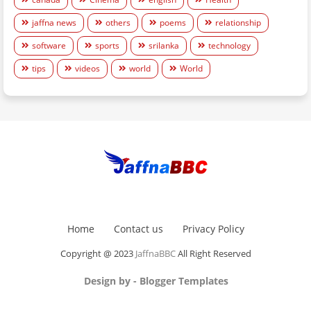
jaffna news
others
poems
relationship
software
sports
srilanka
technology
tips
videos
world
World
Home
Contact us
Privacy Policy
Copyright @ 2023
JaffnaBBC
All Right Reserved
Design by -
Blogger Templates