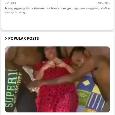
OLDER
NEWER
6 மாத குழந்தை வெட்டி கொலை. மாமியின்
Zoom இல் யாழ்ப்பாண வாத்தியார். வீடியோ
கை துண்டானது..
POPULAR POSTS