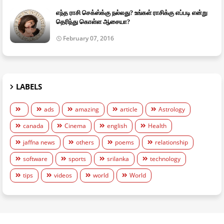
எந்த ராசி செக்ஸ்க்கு நல்லது? உங்கள் ராசிக்கு எப்படி என்று
தெரிந்து கொள்ள ஆசையா?
February 07, 2016
LABELS
ads
amazing
article
Astrology
canada
Cinema
english
Health
jaffna news
others
poems
relationship
software
sports
srilanka
technology
tips
videos
world
World