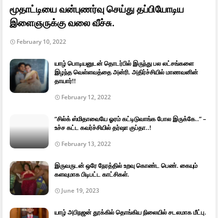
மூதாட்டியை வன்புணர்வு செய்து தப்பியோடிய
இளைஞருக்கு வலை வீச்சு.
February 10, 2022
யாழ் பொடியனுடன் தொடர்பில் இருந்து பல லட்சங்களை
இழந்த வெள்ளவத்தை அன்ரி. அதிர்ச்சியில் மாணவனின்
தாயார்!!
February 12, 2022
“சில்க் ஸ்மிதாவையே ஓரம் கட்டிடுவாங்க போல இருக்கே..” –
உச்ச கட்ட கவர்ச்சியில் தர்ஷா குப்தா..!
February 13, 2022
இருவருடன் ஒரே நேரத்தில் உறவு கொண்ட பெண். கையும்
களவுமாக பிடிபட்ட காட்சிகள்.
June 19, 2023
யாழ் அபிநஜன் தூக்கில் தொங்கிய நிலையில் சடலமாக மீட்பு.