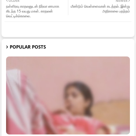
OLDER
NEWER
நள்ளிரவு காதலனுடன் நிர்வா ணமாக
மீண்டும் வெள்ளைவான் கடத்தல். இன்று
கிடந்த 15 வயது மகள். காதலன்
அதிகாலை பதற்றம்
வெட்டிக்கொலை.
POPULAR POSTS