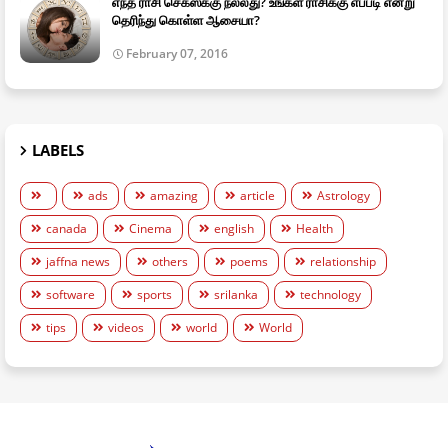
எந்த ராசி செக்ஸ்க்கு நல்லது? உங்கள் ராசிக்கு எப்படி என்று
தெரிந்து கொள்ள ஆசையா?
February 07, 2016
LABELS
ads
amazing
article
Astrology
canada
Cinema
english
Health
jaffna news
others
poems
relationship
software
sports
srilanka
technology
tips
videos
world
World