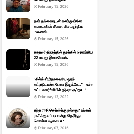
February 15, 2026
தன் தங்கையுடன் கண்முன்னே
கணவனின் லீலை. விசமருந்திய
மனைவி.
February 15, 2026
காதலர் தினத்தில் தூக்கில் தொங்கிய
22 வயது இளம்பெண்.
February 15, 2026
“சில்க் ஸ்மிதாவையே ஓரம்
கட்டிடுவாங்க போல இருக்கே..” – உச்ச
கட்ட கவர்ச்சியில் தர்ஷா குப்தா..!
February 13, 2022
எந்த ராசி செக்ஸ்க்கு நல்லது? உங்கள்
ராசிக்கு எப்படி என்று தெரிந்து
கொள்ள ஆசையா?
February 07, 2016