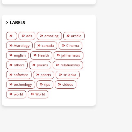
LABELS
ads
amazing
article
Astrology
canada
Cinema
english
Health
jaffna news
others
poems
relationship
software
sports
srilanka
technology
tips
videos
world
World