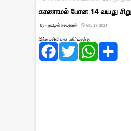
காணாமல் போன 14 வயது சிறு
தமிழன் செய்திகள்
July 29, 2021
இந்த பதிவினை பகிர்வதற்கு
F
T
W
S
a
w
h
h
c
i
a
a
e
t
t
r
b
t
s
e
o
e
A
o
r
p
k
p