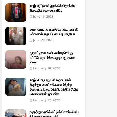
யாழ் அபிநஜன் தூக்கில் தொங்கிய
நிலையில் சடலமாக மீட்பு.
June 16, 2023
மாணவியுடன் உறவு கொண்ட வாத்தி
மக்களால் நையப்புடைப்பு. வீடியோ
June 20, 2023
மூதாட்டியை வன்புணர்வு செய்து
தப்பியோடிய இளைஞருக்கு வலை
வீச்சு.
February 10, 2022
யாழ் பொடியனுடன் தொடர்பில்
இருந்து பல லட்சங்களை இழந்த
வெள்ளவத்தை அன்ரி. அதிர்ச்சியில்
மாணவனின் தாயார்!!
February 12, 2022
களுத்துறையில் சுட்டுக் கொல்லப்பட்ட
32 வயது இளைஞன்!