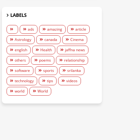
LABELS
ads
amazing
article
Astrology
canada
Cinema
english
Health
jaffna news
others
poems
relationship
software
sports
srilanka
technology
tips
videos
world
World