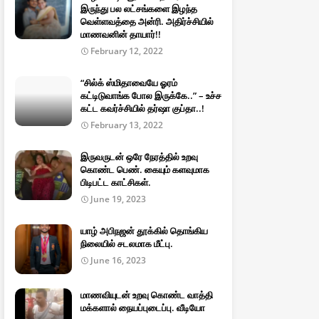
இருந்து பல லட்சங்களை இழந்த
வெள்ளவத்தை அன்ரி. அதிர்ச்சியில்
மாணவனின் தாயார்!!
February 12, 2022
“சில்க் ஸ்மிதாவையே ஓரம்
கட்டிடுவாங்க போல இருக்கே..” – உச்ச
கட்ட கவர்ச்சியில் தர்ஷா குப்தா..!
February 13, 2022
இருவருடன் ஒரே நேரத்தில் உறவு
கொண்ட பெண். கையும் களவுமாக
பிடிபட்ட காட்சிகள்.
June 19, 2023
யாழ் அபிநஜன் தூக்கில் தொங்கிய
நிலையில் சடலமாக மீட்பு.
June 16, 2023
மாணவியுடன் உறவு கொண்ட வாத்தி
மக்களால் நையப்புடைப்பு. வீடியோ