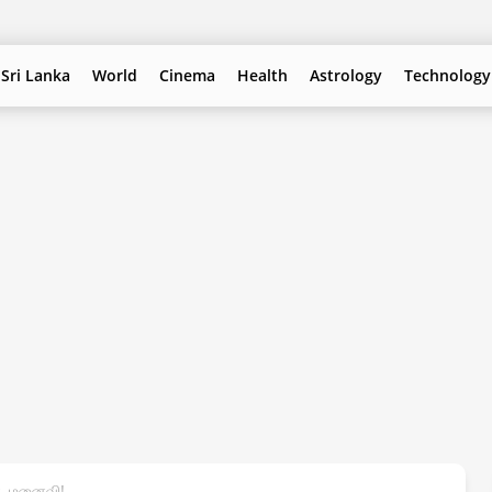
Sri Lanka
World
Cinema
Health
Astrology
Technology
், மனைவி!