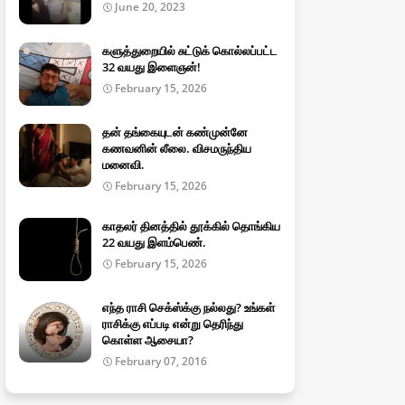
June 20, 2023
களுத்துறையில் சுட்டுக் கொல்லப்பட்ட
32 வயது இளைஞன்!
February 15, 2026
தன் தங்கையுடன் கண்முன்னே
கணவனின் லீலை. விசமருந்திய
மனைவி.
February 15, 2026
காதலர் தினத்தில் தூக்கில் தொங்கிய
22 வயது இளம்பெண்.
February 15, 2026
எந்த ராசி செக்ஸ்க்கு நல்லது? உங்கள்
ராசிக்கு எப்படி என்று தெரிந்து
கொள்ள ஆசையா?
February 07, 2016