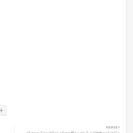
NEWER
தந்தை உடந்தை;அக்கா-தங்கை இருவரையும் துஷ்பிரயோகம் செய்த