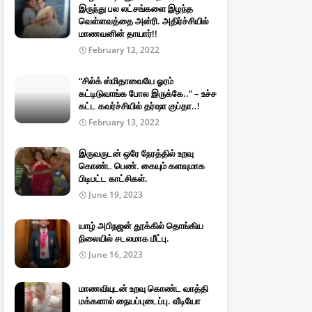
இருந்து பல லட்சங்களை இழந்த
வெள்ளவத்தை அன்ரி. அதிர்ச்சியில்
மாணவனின் தாயார்!!
February 12, 2022
“சில்க் ஸ்மிதாவையே ஓரம்
கட்டிடுவாங்க போல இருக்கே..” – உச்ச
கட்ட கவர்ச்சியில் தர்ஷா குப்தா..!
February 13, 2022
இருவருடன் ஒரே நேரத்தில் உறவு
கொண்ட பெண். கையும் களவுமாக
பிடிபட்ட காட்சிகள்.
June 19, 2023
யாழ் அபிநஜன் தூக்கில் தொங்கிய
நிலையில் சடலமாக மீட்பு.
June 16, 2023
மாணவியுடன் உறவு கொண்ட வாத்தி
மக்களால் நையப்புடைப்பு. வீடியோ