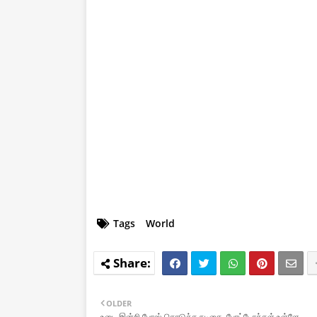
Tags
World
OLDER
உடை இன்றி போஸ் கொடுத்த நடிகை. போட்டோக்கள் உள்ளே.