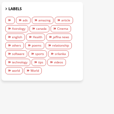
LABELS
ads
amazing
article
Astrology
canada
Cinema
english
Health
jaffna news
others
poems
relationship
software
sports
srilanka
technology
tips
videos
world
World