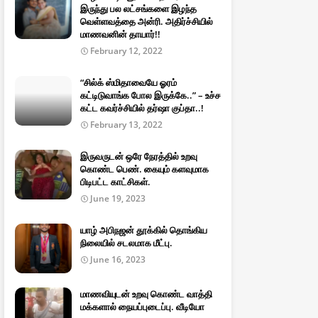
இருந்து பல லட்சங்களை இழந்த
வெள்ளவத்தை அன்ரி. அதிர்ச்சியில்
மாணவனின் தாயார்!!
February 12, 2022
“சில்க் ஸ்மிதாவையே ஓரம்
கட்டிடுவாங்க போல இருக்கே..” – உச்ச
கட்ட கவர்ச்சியில் தர்ஷா குப்தா..!
February 13, 2022
இருவருடன் ஒரே நேரத்தில் உறவு
கொண்ட பெண். கையும் களவுமாக
பிடிபட்ட காட்சிகள்.
June 19, 2023
யாழ் அபிநஜன் தூக்கில் தொங்கிய
நிலையில் சடலமாக மீட்பு.
June 16, 2023
மாணவியுடன் உறவு கொண்ட வாத்தி
மக்களால் நையப்புடைப்பு. வீடியோ