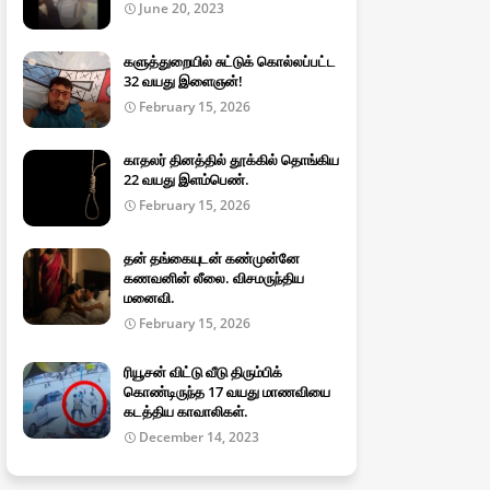
June 20, 2023
களுத்துறையில் சுட்டுக் கொல்லப்பட்ட
32 வயது இளைஞன்!
February 15, 2026
காதலர் தினத்தில் தூக்கில் தொங்கிய
22 வயது இளம்பெண்.
February 15, 2026
தன் தங்கையுடன் கண்முன்னே
கணவனின் லீலை. விசமருந்திய
மனைவி.
February 15, 2026
ரியூசன் விட்டு வீடு திரும்பிக்
கொண்டிருந்த 17 வயது மாணவியை
கடத்திய காவாலிகள்.
December 14, 2023