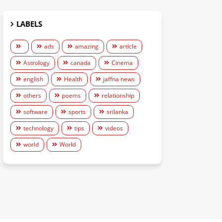
LABELS
ads
amazing
article
Astrology
canada
Cinema
english
Health
jaffna news
others
poems
relationship
software
sports
srilanka
technology
tips
videos
world
World