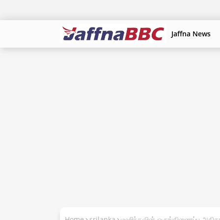
Jaffna News
Home
srilanka
மஹிந்தவின் ஒருங்கிணைப்பு அதிகார