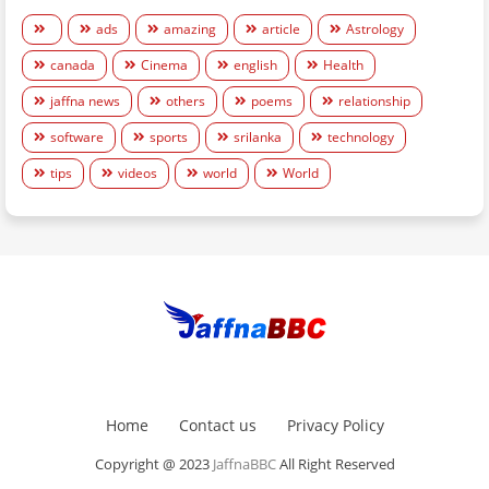
ads
amazing
article
Astrology
canada
Cinema
english
Health
jaffna news
others
poems
relationship
software
sports
srilanka
technology
tips
videos
world
World
Home
Contact us
Privacy Policy
Copyright @ 2023
JaffnaBBC
All Right Reserved