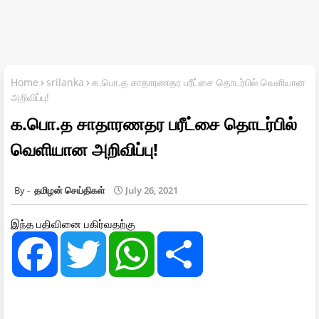
Home
srilanka
க.பொ.த சாதாரணதர பரீட்சை தொடர்பில் வெளியான
அறிவிப்பு!
க.பொ.த சாதாரணதர பரீட்சை தொடர்பில்
வெளியான அறிவிப்பு!
தமிழன் செய்திகள்
July 26, 2021
இந்த பதிவினை பகிர்வதற்கு
F
T
W
S
a
w
h
h
c
i
a
a
e
t
t
r
b
t
s
e
o
e
A
o
r
p
k
p