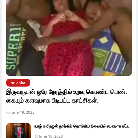
srilanka
இருவருடன் ஒரே நேரத்தில் உறவு கொண்ட பெண்.
கையும் களவுமாக பிடிபட்ட காட்சிகள்.
June 19, 2023
யாழ் அபிநஜன் தூக்கில் தொங்கிய நிலையில் சடலமாக மீட்பு.
June 16, 2023