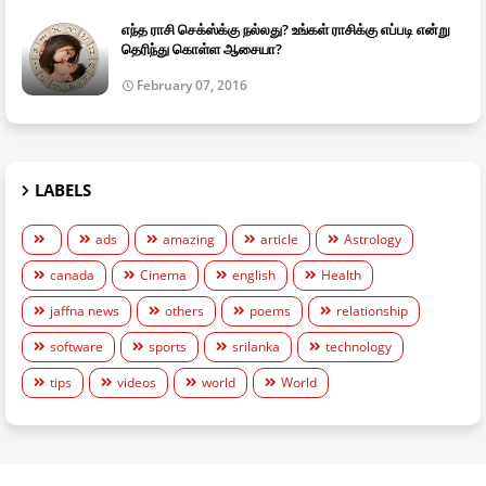
எந்த ராசி செக்ஸ்க்கு நல்லது? உங்கள் ராசிக்கு எப்படி என்று
தெரிந்து கொள்ள ஆசையா?
February 07, 2016
LABELS
ads
amazing
article
Astrology
canada
Cinema
english
Health
jaffna news
others
poems
relationship
software
sports
srilanka
technology
tips
videos
world
World