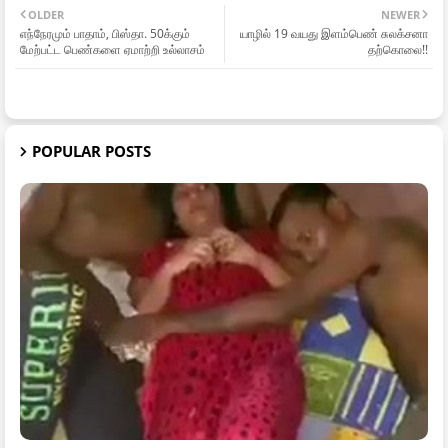
OLDER
NEWER
எந்நேரமும் பாதாம், பிஸ்தா. 50க்கும்
யாழில் 19 வயது இளம்பெண் சுலக்சனா
மேற்பட்ட பெண்களை ஏமாற்றி உல்லாசம்
தற்கொலை!!
POPULAR POSTS