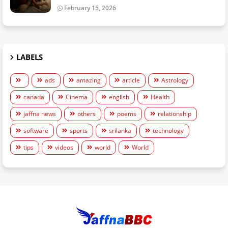
February 15, 2026
LABELS
ads
amazing
article
Astrology
canada
Cinema
english
Health
jaffna news
others
poems
relationship
software
sports
srilanka
technology
tips
videos
world
World