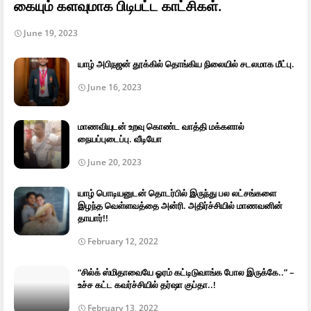
கையும் களவுமாக பிடிபட்ட காட்சிகள்.
June 19, 2023
யாழ் அபிநஜன் தூக்கில் தொங்கிய நிலையில் சடலமாக மீட்பு.
June 16, 2023
மாணவியுடன் உறவு கொண்ட வாத்தி மக்களால்
நையப்புடைப்பு. வீடியோ
June 20, 2023
யாழ் பொடியனுடன் தொடர்பில் இருந்து பல லட்சங்களை
இழந்த வெள்ளவத்தை அன்ரி. அதிர்ச்சியில் மாணவனின்
தாயார்!!
February 12, 2022
“சில்க் ஸ்மிதாவையே ஓரம் கட்டிடுவாங்க போல இருக்கே..” –
உச்ச கட்ட கவர்ச்சியில் தர்ஷா குப்தா..!
February 13, 2022