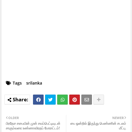
Tags
srilanka
OLDER
NEWER
பிரதேச சபையின் முன் சவப்பெட்டியுடன்
பை ஒன்றில் இருந்து பெண்ணின் சடலம்
சாகும்வரை உண்ணாவிரதப் போராட்டம்!
மீட்பு.