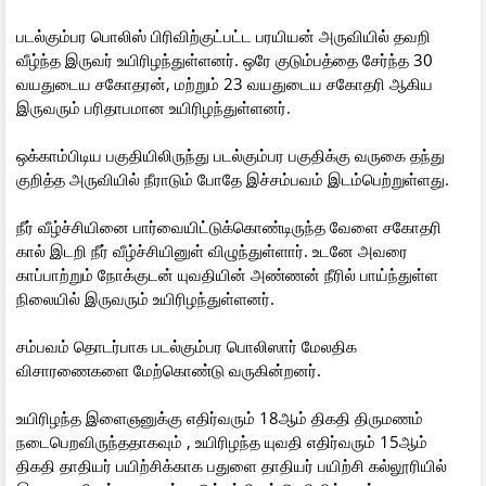
படல்கும்பர பொலிஸ் பிரிவிற்குட்பட்ட பரயியன் அருவியில் தவறி
வீழ்ந்த இருவர் உயிரிழந்துள்ளனர். ஒரே குடும்பத்தை சேர்ந்த 30
வயதுடைய சகோதரன், மற்றும் 23 வயதுடைய சகோதரி ஆகிய
இருவரும் பரிதாபமான உயிரிழந்துள்ளனர்.
ஒக்காம்பிடிய பகுதியிலிருந்து படல்கும்பர பகுதிக்கு வருகை தந்து
குறித்த அருவியில் நீராடும் போதே இச்சம்பவம் இடம்பெற்றுள்ளது.
நீர் வீழ்ச்சியினை பார்வையிட்டுக்கொண்டிருந்த வேளை சகோதரி
கால் இடறி நீர் வீழ்ச்சியினுள் விழுந்துள்ளார். உடனே அவரை
காப்பாற்றும் நோக்குடன் யுவதியின் அண்ணன் நீரில் பாய்ந்துள்ள
நிலையில் இருவரும் உயிரிழந்துள்ளனர்.
சம்பவம் தொடர்பாக படல்கும்பர பொலிஸார் மேலதிக
விசாரணைகளை மேற்கொண்டு வருகின்றனர்.
உயிரிழந்த இளைஞனுக்கு எதிர்வரும் 18ஆம் திகதி திருமணம்
நடைபெறவிருந்ததாகவும் , உயிரிழந்த யுவதி எதிர்வரும் 15ஆம்
திகதி தாதியர் பயிற்சிக்காக பதுளை தாதியர் பயிற்சி கல்லூரியில்