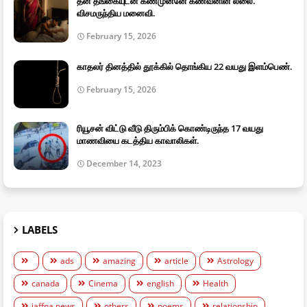
தன் தங்கையுடன் கண்முன்னே கணவனின் லீலை.
விசமருந்திய மனைவி.
February 15, 2026
காதலர் தினத்தில் தூக்கில் தொங்கிய 22 வயது இளம்பெண்.
February 15, 2026
ரியூசன் விட்டு வீடு திரும்பிக் கொண்டிருந்த 17 வயது
மாணவியை கடத்திய காவாலிகள்.
December 14, 2023
LABELS
ads
amazing
article
Astrology
canada
Cinema
english
Health
jaffna news
others
poems
relationship