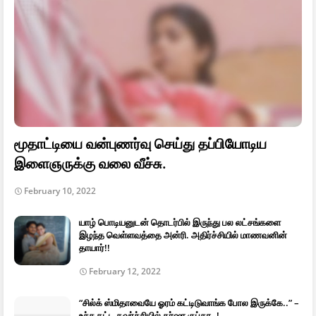
மூதாட்டியை வன்புணர்வு செய்து தப்பியோடிய
இளைஞருக்கு வலை வீச்சு.
February 10, 2022
யாழ் பொடியனுடன் தொடர்பில் இருந்து பல லட்சங்களை
இழந்த வெள்ளவத்தை அன்ரி. அதிர்ச்சியில் மாணவனின்
தாயார்!!
February 12, 2022
“சில்க் ஸ்மிதாவையே ஓரம் கட்டிடுவாங்க போல இருக்கே..” –
உச்ச கட்ட கவர்ச்சியில் தர்ஷா குப்தா..!