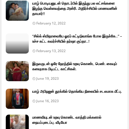
யாழ் பொடியனுடன் தொடர்பில் இருந்து பல லட்சங்களை
இழந்த வெள்ளவத்தை அன்ரி. அதிர்ச்சியில் மாணவனின்
தாயார்!!
February 12, 2022
“சில்க் ஸ்மிதாவையே ஓரம் கட்டிடுவாங்க போல இருக்கே..” –
உச்ச கட்ட கவர்ச்சியில் தர்ஷா குப்தா..!
February 13, 2022
இருவருடன் ஒரே நேரத்தில் உறவு கொண்ட பெண். கையும்
களவுமாக பிடிபட்ட காட்சிகள்.
June 19, 2023
யாழ் அபிநஜன் தூக்கில் தொங்கிய நிலையில் சடலமாக மீட்பு.
June 16, 2023
மாணவியுடன் உறவு கொண்ட வாத்தி மக்களால்
நையப்புடைப்பு. வீடியோ