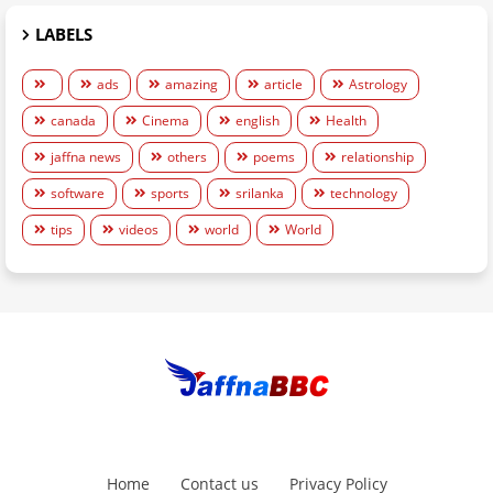
LABELS
ads
amazing
article
Astrology
canada
Cinema
english
Health
jaffna news
others
poems
relationship
software
sports
srilanka
technology
tips
videos
world
World
Home
Contact us
Privacy Policy