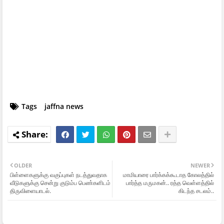
Tags
jaffna news
OLDER
NEWER
பிள்ளைகளுக்கு வகுப்புகள் நடத்துவதாக
மாமியாரை பார்க்கக்கூடாத கோலத்தில்
வீடுகளுக்கு சென்று குடும்ப பெண்களிடம்
பார்த்த மருமகன்.. ரத்த வெள்ளத்தில்
திருவிளையாடல்.
கிடந்த சடலம்..