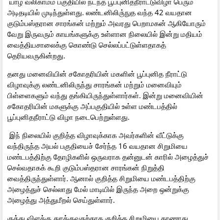
யாழ் வலிகாமம் பகுதியில் நடந்த பூப்புனிதநீராட்டுவிழா பெரும்
அடிதடியில் முடிந்துள்ளது. லண்டனிலிரு்நுத வந்த 42 வயதான
குடும்பஸ்தரான சாரங்கன் மற்றும் அவரது பெறாமகன் ஆகியோரும்
வேறு இருவரும் காயங்களுக்கு உள்ளான நிலையில் இன்று மதியம்
வைத்தியசாலைக்கு கொண்டு செல்லப்பட்டுள்ளதாகத்
தெரியவருகின்றது.
தனது மனைவியின் சகோதரியின் மகளின் பூப்புனித நீராட்டு
விழாவுக்கு லண்டனிலிருந்து சாரங்கன் மற்றும் மனைவியும்
பிள்ளைகளும் வந்து தங்கியிருந்துள்ளார்கள். இன்று மனைவியின்
சகோதரியின் மகளுக்கு அப்பகுதியில் உள்ள மண்டபத்தில்
பூப்புனிதநீராட்டு விழா நடைபெற்றுள்ளது.
இந் நிலையில் குறித்த விழாவுக்காக அவர்களின் வீட்டுக்கு
வந்திருந்த அயல் பகுதியைச் சேர்ந்த 16 வயதான சிறுமியை
மண்டபத்திற்கு தோழிகளில் ஒருவராக தன்னுடன் காரில் அழைத்துச்
செல்வதாகக் கூறி குடும்பஸ்தரான சாரங்கன் நிறுத்தி
வைத்திருந்துள்ளார். ஆனால் குறித்த சிறுமியை மண்டபத்திற்கு
அழைத்துச் செல்லாது மேல் மாடியில் இருந்த அறை ஒன்றுக்கு
அழைத்து அத்துமீறல் செய்துள்ளார்.
குத்து விளக்கு துாக்குவதற்காக குறித்த சிறுமியை காணாது