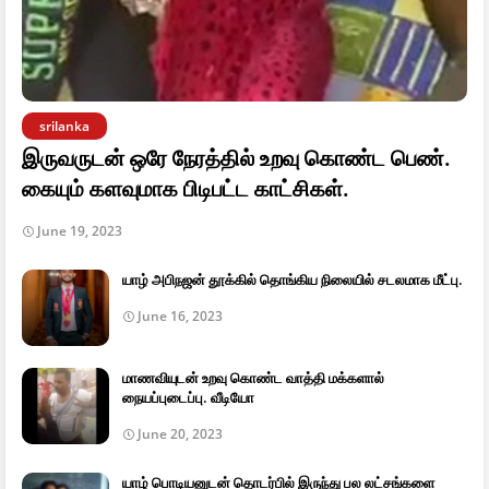
srilanka
இருவருடன் ஒரே நேரத்தில் உறவு கொண்ட பெண்.
கையும் களவுமாக பிடிபட்ட காட்சிகள்.
June 19, 2023
யாழ் அபிநஜன் தூக்கில் தொங்கிய நிலையில் சடலமாக மீட்பு.
June 16, 2023
மாணவியுடன் உறவு கொண்ட வாத்தி மக்களால்
நையப்புடைப்பு. வீடியோ
June 20, 2023
யாழ் பொடியனுடன் தொடர்பில் இருந்து பல லட்சங்களை