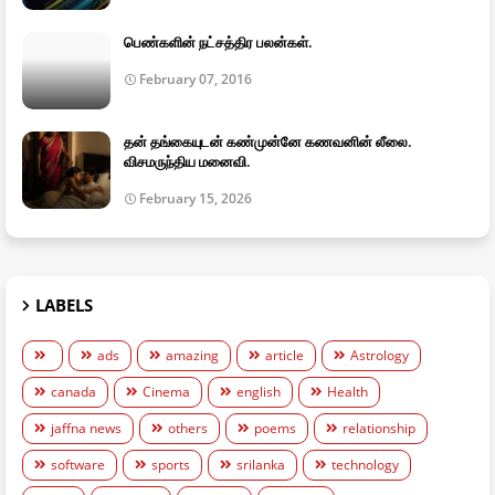
பெண்களின் நட்சத்திர பலன்கள்.
February 07, 2016
தன் தங்கையுடன் கண்முன்னே கணவனின் லீலை.
விசமருந்திய மனைவி.
February 15, 2026
LABELS
ads
amazing
article
Astrology
canada
Cinema
english
Health
jaffna news
others
poems
relationship
software
sports
srilanka
technology