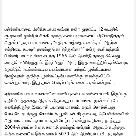
பல்கேரியாவை சேர்ந்த பாபா வங்கா என்ற மூதாட்டி 12 வயதில்
சூறாவளி ஒன்றில் சிக்கி தனது கண் பார்வையை பறிகொடுத்தார்.
அதன் பிறகு பாபா வங்கா, “எதிர்காலத்தை கணிக்கும் அபூர்வ
சக்தியை கடவுள் தனக்கு கொடுத்துள்ளார்” என்று கூறிவந்தார்.
பின்னர் பாபா வங்கா கடந்த 1966-ஆம் ஆண்டு தனது 84-வது
வயதில் உயிரிழந்தார். இருப்பினும் அவர் இந்த உலகத்தில் ஒவ்வொரு
ஆண்டும் நடக்கக்கூடிய பயங்கரமான மற்றும் முக்கியமான
நிகழ்வுகள் குறித்து முன்கூட்டியே கணித்து வைத்துவிட்டு
சென்றுள்ளார். இது தான் பெரும் பிரச்சனை… ஏன் என்றால்..
ஏற்கனவே பாபா வங்காவின் கணிப்புகள் பல உண்மையாகி இருப்பது
குறிப்பிடத்தக்கது ஆகும். அதாவது பாபா வங்கா முன்கூட்டியே
கணித்திருந்த இளவரசி டயானா மரணம், அவர் சொல்லியது
போலவே நடந்தது. சோவியத் யூனியன் சீர்குலைவு, அமெரிக்காவின்
அதிபராக பராக் ஒபாமா பதவியேற்பார் என்று கூறினார் நடந்தது.
2004-ல் தாய்லாந்தை சுனாமி தாக்கும் என்றார். அதுவும் நடந்தது.
அந்த வகையில் இந்த உலகம் 5079-ஆம் ஆண்டில் பூமி முடிவுக்கு