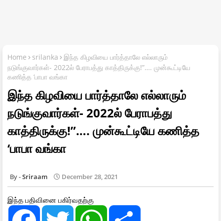
Home
srilanka
இந்த கிழவியை பார்த்தாலே எல்லாரும்
நடுங்குவார்கள்- 2022ல் பேராபத்து காத்திருக்கு!”…. முன்கூட்டியே
கணித்த ‘பாபா வங்கா
இந்த கிழவியை பார்த்தாலே எல்லாரும்
நடுங்குவார்கள்- 2022ல் பேராபத்து
காத்திருக்கு!”…. முன்கூட்டியே கணித்த
‘பாபா வங்கா
Sriraam
December 28, 2021
இந்த பதிவினை பகிர்வதற்கு
F
T
W
S
a
w
h
h