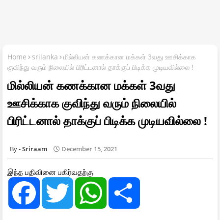
Home
srilanka
மில்லியன் கணக்கான மக்கள் 3வது ஊசிக்காக
குவிந்து வரும் நிலையில் பிரிட்டனால் தாக்குப் பிடிக்க முடியவில்லை !
மில்லியன் கணக்கான மக்கள் 3வது
ஊசிக்காக குவிந்து வரும் நிலையில்
பிரிட்டனால் தாக்குப் பிடிக்க முடியவில்லை !
Sriraam
December 15, 2021
இந்த பதிவினை பகிர்வதற்கு
F
T
W
S
a
w
h
h
c
i
a
a
e
t
t
r
b
t
s
e