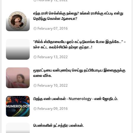
எந்த ராசி செக்ஸ்க்கு நல்லது? உங்கள் ராசிக்கு எப்படி என்று
தெரிந்து கொள்ள ஆசையா?
February 07, 2016
“சில்க் ஸ்மிதாவையே ஓரம் கட்டிடுவாங்க போல இருக்கே..” –
உச்ச கட்ட கவர்ச்சியில் தர்ஷா குப்தா..!
February 13, 2022
மூதாட்டியை வன்புணர்வு செய்து தப்பியோடிய இளைஞருக்கு
வலை வீச்சு.
February 10, 2022
பிறந்த எண் பலன்கள் - Numerology - எண் ஜோதிடம்.
February 09, 2016
பெண்களின் நட்சத்திர பலன்கள்.