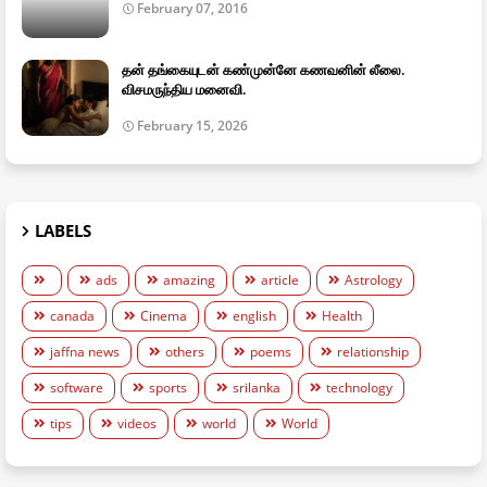
February 07, 2016
தன் தங்கையுடன் கண்முன்னே கணவனின் லீலை.
விசமருந்திய மனைவி.
February 15, 2026
LABELS
ads
amazing
article
Astrology
canada
Cinema
english
Health
jaffna news
others
poems
relationship
software
sports
srilanka
technology
tips
videos
world
World